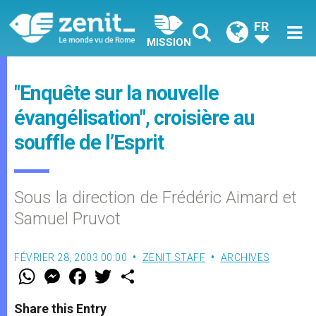
FR
MISSION
"Enquête sur la nouvelle
évangélisation", croisière au
souffle de l’Esprit
Sous la direction de Frédéric Aimard et
Samuel Pruvot
FÉVRIER 28, 2003 00:00
ZENIT STAFF
ARCHIVES
W
M
F
T
S
h
e
a
w
h
a
s
c
i
a
t
s
e
t
r
Share this Entry
s
e
b
t
e