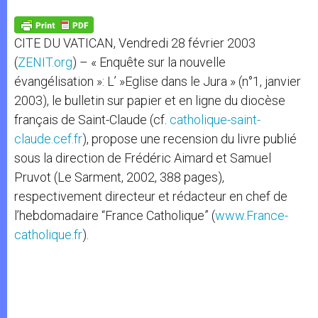
A
n
o
e
p
g
o
r
p
e
k
CITE DU VATICAN, Vendredi 28 février 2003
r
(
ZENIT.org
) – « Enquête sur la nouvelle
évangélisation »: L’ »Eglise dans le Jura » (n°1, janvier
2003), le bulletin sur papier et en ligne du diocèse
français de Saint-Claude (cf.
catholique-saint-
claude.cef.fr
), propose une recension du livre publié
sous la direction de Frédéric Aimard et Samuel
Pruvot (Le Sarment, 2002, 388 pages),
respectivement directeur et rédacteur en chef de
l’hebdomadaire “France Catholique” (
www.France-
catholique.fr
).