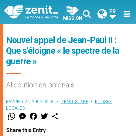
FR
MISSION
Nouvel appel de Jean-Paul II :
Que s’éloigne « le spectre de la
guerre »
Allocution en polonais
FÉVRIER 26, 2003 00:00
ZENIT STAFF
EGLISES
LOCALES
W
M
F
T
S
h
e
a
w
h
a
s
c
i
a
t
s
e
t
r
Share this Entry
s
e
b
t
e