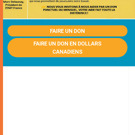
FAIRE UN DON
FAIRE UN DON EN DOLLARS
CANADIENS