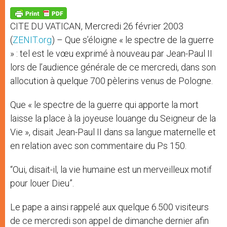
A
n
o
e
p
g
o
r
p
e
k
CITE DU VATICAN, Mercredi 26 février 2003
r
(
ZENIT.org
) – Que s’éloigne « le spectre de la guerre
» : tel est le vœu exprimé à nouveau par Jean-Paul II
lors de l’audience générale de ce mercredi, dans son
allocution à quelque 700 pèlerins venus de Pologne.
Que « le spectre de la guerre qui apporte la mort
laisse la place à la joyeuse louange du Seigneur de la
Vie », disait Jean-Paul II dans sa langue maternelle et
en relation avec son commentaire du Ps 150.
“Oui, disait-il, la vie humaine est un merveilleux motif
pour louer Dieu”.
Le pape a ainsi rappelé aux quelque 6.500 visiteurs
de ce mercredi son appel de dimanche dernier afin