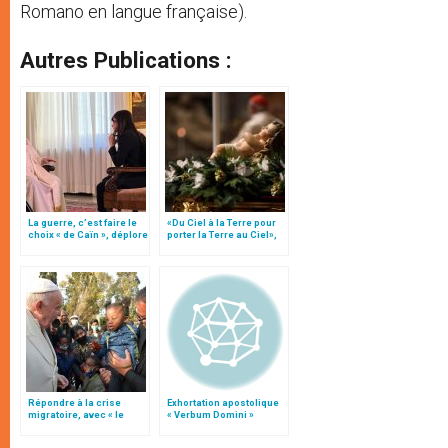
Romano en langue française).
Autres Publications :
La guerre, c’est faire le
«Du Ciel à la Terre pour
choix « de Caïn », déplore
porter la Terre au Ciel»,
le pape François
par Mgr Francesco Follo
Répondre à la crise
Exhortation apostolique
migratoire, avec « le
« Verbum Domini »
style de l’humanité »!
(texte complet)