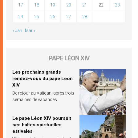
17
18
19
20
21
22
23
24
25
26
27
28
« Jan
Mar »
PAPE LÉON XIV
Les prochains grands
rendez-vous du pape Léon
XIV
De retour au Vatican, après trois
semaines de vacances
Le pape Léon XIV poursuit
ses haltes spirituelles
estivales