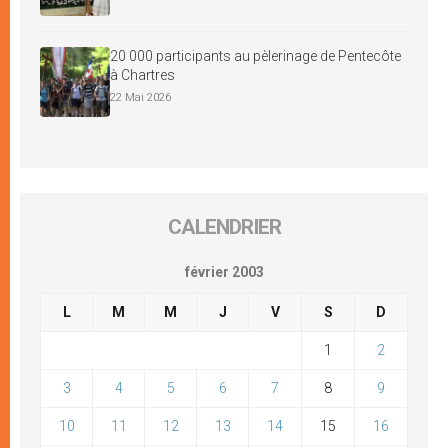
20 000 participants au pèlerinage de Pentecôte
à Chartres
22 Mai 2026
CALENDRIER
février 2003
L
M
M
J
V
S
D
1
2
3
4
5
6
7
8
9
10
11
12
13
14
15
16