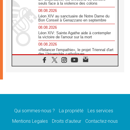
seuls face à la violence des colons
08.08.2026
Léon XIV au sanctuaire de Notre Dame du
Bon Conseil à Genazzano en septembre
08.08.2026
Léon XIV: Sainte Agathe aide à contempler
la victoire de l'amour sur la mort
08.08.2026
«Relancer l'empathie», le projet Triennal d'art
des Universités catholiques
08.08.2026
Signis 2026, donner la parole aux religieuses
catholiques
08.08.2026
Au Bangladesh, l'Église accompagne les
Dalits sur le chemin de la dignité
07.08.2026
Philippines: le vicariat apostolique de
Calapan devient un diocèse
Qui sommes-nous ?
La propriété
Les services
07.08.2026
Congo-Brazzaville: le 15 août, entre solennité
Mentions Legales
Droits d’auteur
Contactez-nous
de l'Assomption et mémoire nationale
07.08.2026