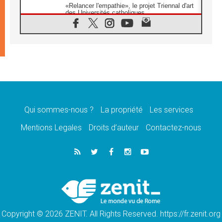
«Relancer l'empathie», le projet Triennal d'art
des Universités catholiques
08.08.2026
Signis 2026, donner la parole aux religieuses
catholiques
08.08.2026
Au Bangladesh, l'Église accompagne les
Dalits sur le chemin de la dignité
07.08.2026
Philippines: le vicariat apostolique de
Calapan devient un diocèse
Qui sommes-nous ?
La propriété
Les services
07.08.2026
Congo-Brazzaville: le 15 août, entre solennité
Mentions Legales
Droits d’auteur
Contactez-nous
de l'Assomption et mémoire nationale
07.08.2026
«La paix commence par l'empathie» estime
le cardinal Parolin
07.08.2026
En Colombie, «la paix ne s'achète pas avec
une signature»
Copyright © 2026 ZENIT. All Rights Reserved. https://fr.zenit.org