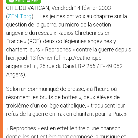
p
e
k
CITE DU VATICAN, Vendredi 14 février 2003
r
(
ZENIT.org
) – Les jeunes ont voix au chapitre sur la
question de la guerre, au micro de la section
angevine du réseau « Radios Chrétiennes en
France » (RCF): deux collégiennes angevines y
chantent leurs « Reproches » contre la guerre depuis
hier, jeudi 13 février (cf. http://catholique-
angers.cef.fr ; 25 rue du Canal, BP 256 / F- 49 052
Angers).
Selon un communiqué de presse, « à l’heure où
résonnent les bruits de bottes », deux élèves de
troisième d’un collège catholique, « traduisent leur
refus de la guerre en Irak en chantant pour la Paix ».
« Reproches » est en effet le titre d’une chanson
dont elles ont entièrement composé la musique et