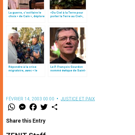
La guerre, c’est faire le
«Du Ciel à la Terre pour
choix « de Caïn », déplore
porter la Terre au Ciel»,
le pape François
par Mgr Francesco Follo
Répondre à la crise
Le P. François Gourdon
migratoire, avec « le
nommé évêque de Saint-
style de l’humanité »!
Dié, en France
(texte complet)
FÉVRIER 14, 2003 00:00
JUSTICE ET PAIX
W
M
F
T
S
h
e
a
w
h
a
s
c
i
a
t
s
e
t
r
Share this Entry
s
e
b
t
e
A
n
o
e
p
g
o
r