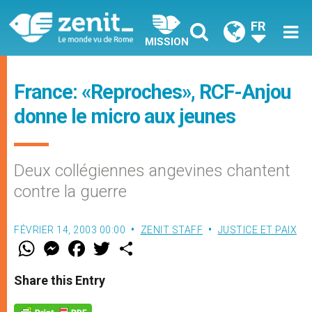
FR
MISSION
France: «Reproches», RCF-Anjou
donne le micro aux jeunes
Deux collégiennes angevines chantent
contre la guerre
FÉVRIER 14, 2003 00:00
ZENIT STAFF
JUSTICE ET PAIX
W
M
F
T
S
h
e
a
w
h
a
s
c
i
a
t
s
e
t
r
Share this Entry
s
e
b
t
e
A
n
o
e
p
g
o
r