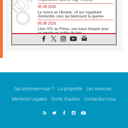
05.08.2026
Le nonce en Ukraine: «Il est inquiétant
d'entendre ceux qui bénissent la guerre»
05.08.2026
Léon XIV au Pérou, une lueur d'espoir pour
un peuple en quête de paix
05.08.2026
SCEAM: L'Église en Afrique vers
l'Assemblée ecclésiale de 2028 depuis
Addis-Abeba
05.08.2026
Le Pape exprime ses condoléances suite au
décès du cardinal Júlio Langa
05.08.2026
Le Pape attendu en novembre en Uruguay,
en Argentine et au Pérou
Qui sommes-nous ?
La propriété
Les services
05.08.2026
Mentions Legales
Droits d’auteur
Contactez-nous
Audience générale: la prière est un acte
d'espérance
04.08.2026
Léon XIV invite les Chevaliers de Colomb à
être des «prophètes de l'harmonie»
04.08.2026