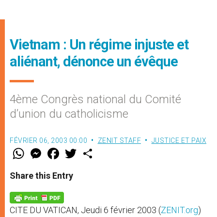
Vietnam : Un régime injuste et
aliénant, dénonce un évêque
4ème Congrès national du Comité
d’union du catholicisme
FÉVRIER 06, 2003 00:00
ZENIT STAFF
JUSTICE ET PAIX
W
M
F
T
S
h
e
a
w
h
a
s
c
i
a
t
s
e
t
r
Share this Entry
s
e
b
t
e
A
n
o
e
p
g
o
r
p
e
k
CITE DU VATICAN, Jeudi 6 février 2003 (
ZENIT.org
)
r