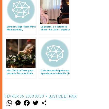
Vietnam: Mgr Pham Minh
La guerre, c’est faire le
Man cardinal,
choix « de Caïn », déplore
protestations du
le pape François
gouvernement
«Du Ciel à la Terre pour
Liste des participants au
porter la Terre au Ciel»,
synode pour la famille (4-
par Mgr Francesco Follo
25 octobre)
FÉVRIER 06, 2003 00:00
JUSTICE ET PAIX
W
M
F
T
S
h
e
a
w
h
a
s
c
i
a