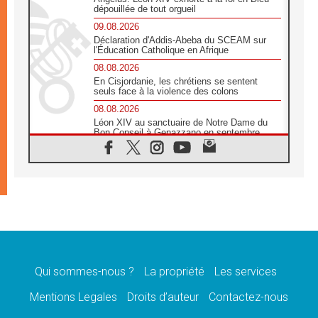
dépouillée de tout orgueil
09.08.2026
Déclaration d'Addis-Abeba du SCEAM sur
l'Éducation Catholique en Afrique
08.08.2026
En Cisjordanie, les chrétiens se sentent
seuls face à la violence des colons
08.08.2026
Léon XIV au sanctuaire de Notre Dame du
Bon Conseil à Genazzano en septembre
08.08.2026
Léon XIV: Sainte Agathe aide à contempler
la victoire de l'amour sur la mort
08.08.2026
«Relancer l'empathie», le projet Triennal d'art
des Universités catholiques
08.08.2026
Signis 2026, donner la parole aux religieuses
catholiques
Qui sommes-nous ?
La propriété
Les services
08.08.2026
Au Bangladesh, l'Église accompagne les
Mentions Legales
Droits d’auteur
Contactez-nous
Dalits sur le chemin de la dignité
07.08.2026