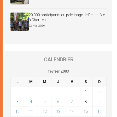
20 000 participants au pèlerinage de Pentecôte
à Chartres
22 Mai 2026
CALENDRIER
février 2003
L
M
M
J
V
S
D
1
2
3
4
5
6
7
8
9
10
11
12
13
14
15
16