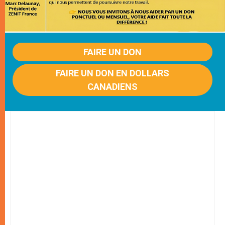
FAIRE UN DON
FAIRE UN DON EN DOLLARS
CANADIENS