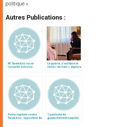
politique ».
Autres Publications :
M. Tarek Aziz ira se
La guerre, c’est faire le
recueillir à Assise
choix « de Caïn », déplore
le pape François
Peine capitale contre
"La volonté du
Tarek Aziz : opposition du
gouvernement iraquien
Saint-Siège
de coopérer avec la
communauté