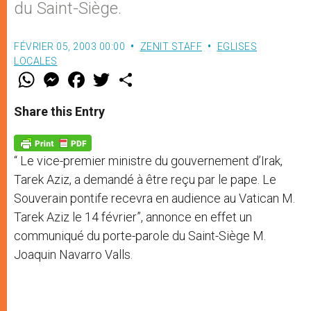
du Saint-Siège.
FÉVRIER 05, 2003 00:00
ZENIT STAFF
EGLISES
LOCALES
W
M
F
T
S
h
e
a
w
h
a
s
c
i
a
t
s
e
t
r
Share this Entry
s
e
b
t
e
A
n
o
e
p
g
o
r
p
e
k
“ Le vice-premier ministre du gouvernement d’Irak,
r
Tarek Aziz, a demandé à être reçu par le pape. Le
Souverain pontife recevra en audience au Vatican M.
Tarek Aziz le 14 février”, annonce en effet un
communiqué du porte-parole du Saint-Siège M.
Joaquin Navarro Valls.