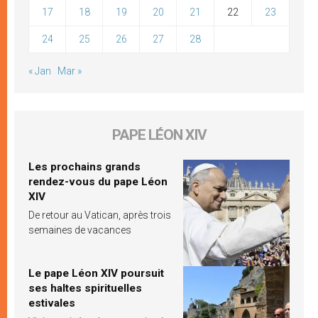
17
18
19
20
21
22
23
24
25
26
27
28
« Jan
Mar »
PAPE LÉON XIV
Les prochains grands
rendez-vous du pape Léon
XIV
De retour au Vatican, après trois
semaines de vacances
Le pape Léon XIV poursuit
ses haltes spirituelles
estivales