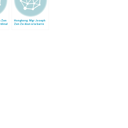
h Zen
Hongkong: Mgr Joseph
rdinal
Zen Ze-kiun à la barre
après le décès du card.
Wu