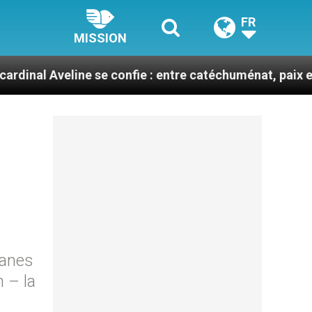
FR
MISSION
ine se confie : entre catéchuménat, paix et défis migra
ganes
 – la