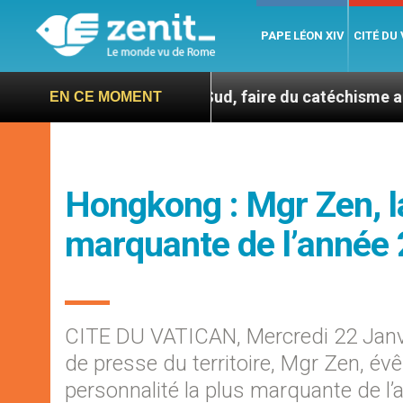
PAPE LÉON XIV
CITÉ DU
En Corée du Sud, faire du catéchisme autrement
EN CE MOMENT
Hongkong : Mgr Zen, la
marquante de l’année
CITE DU VATICAN, Mercredi 22 Janv
de presse du territoire, Mgr Zen, év
personnalité la plus marquante de l