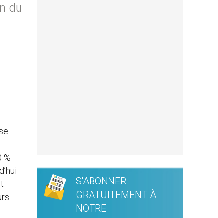
in du
èse
0 %
d’hui
S'ABONNER
et
GRATUITEMENT À
urs
NOTRE