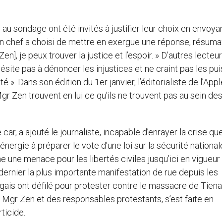
 au sondage ont été invités à justifier leur choix en envoya
r en chef a choisi de mettre en exergue une réponse, résuma
 Zen], je peux trouver la justice et l’espoir. » D’autres lecteu
site pas à dénoncer les injustices et ne craint pas les pui
té ». Dans son édition du 1er janvier, l’éditorialiste de l’Appl
gr Zen trouvent en lui ce qu’ils ne trouvent pas au sein de
ar, a ajouté le journaliste, incapable d’enrayer la crise qu
énergie à préparer le vote d’une loi sur la sécurité national
ne menace pour les libertés civiles jusqu’ici en vigueur
ernier la plus importante manifestation de rue depuis les
gais ont défilé pour protester contre le massacre de Tien
gr Zen et des responsables protestants, s’est faite en
ticide.