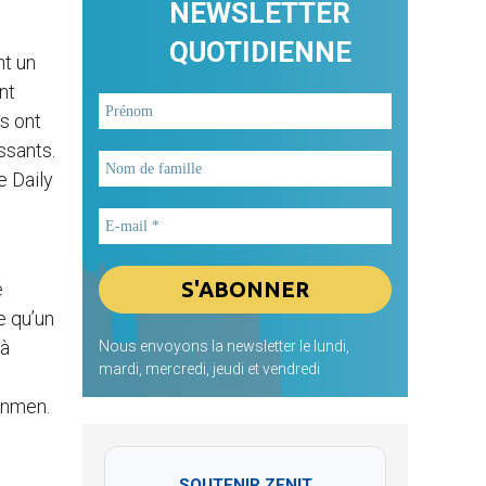
NEWSLETTER
QUOTIDIENNE
nt un
nt
rs ont
ssants.
e Daily
s
e
e qu’un
 à
Nous envoyons la newsletter le lundi,
mardi, mercredi, jeudi et vendredi
anmen.
SOUTENIR ZENIT