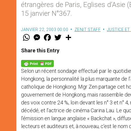
étrangères de Paris, Eglises d’Asie (
15 janvier N°367.
JANVIER 22, 2003 00:00
ZENIT STAFF
JUSTICE ET
W
M
F
T
S
h
e
a
w
h
a
s
c
i
a
t
s
e
t
r
Share this Entry
s
e
b
t
e
A
n
o
e
p
g
o
r
p
e
k
Selon un récent sondage effectué par le quotidien 
r
Hongkong, la personnalité la plus marquante de
catholique de Hongkong. Mgr Zen partage cet hon
gouvernement de Hongkong, mais rassemble deux
des voix contre 24 %, loin devant les n° 3 et n° 
décédé, et l’actrice de cinéma Carina Lau. Le qu
l’émission en langue anglaise « Backchat », diffu
lecteurs et auditeurs et, à nouveau, c’est le nom