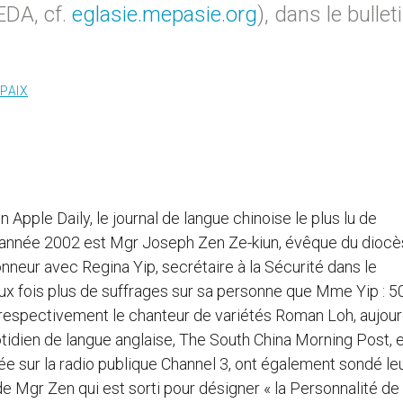
EDA, cf.
eglasie.mepasie.org
), dans le bullet
 PAIX
Apple Daily, le journal de langue chinoise le plus lu de
 l’année 2002 est Mgr Joseph Zen Ze-kiun, évêque du dioc
neur avec Regina Yip, secrétaire à la Sécurité dans le
 fois plus de suffrages sur sa personne que Mme Yip : 5
4, respectivement le chanteur de variétés Roman Loh, aujour
otidien de langue anglaise, The South China Morning Post, 
sée sur la radio publique Channel 3, ont également sondé le
 de Mgr Zen qui est sorti pour désigner « la Personnalité de