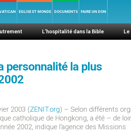
 VATICAN
EGLISE ET MONDE
DOCUMENTS
FAIRE UN DON
L’hospitalité dans la Bible
Le cardinal Avel
 personnalité la plus
 2002
ier 2003 (
ZENIT.org
) – Selon différents or
êque catholique de Hongkong, a été – de loin
’année 2002, indique l’agence des Missions