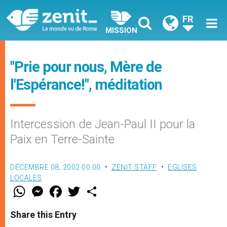
FR
MISSION
"Prie pour nous, Mère de
l'Espérance!", méditation
Intercession de Jean-Paul II pour la
Paix en Terre-Sainte
DÉCEMBRE 08, 2002 00:00
ZENIT STAFF
EGLISES
LOCALES
W
M
F
T
S
h
e
a
w
h
a
s
c
i
a
t
s
e
t
r
Share this Entry
s
e
b
t
e