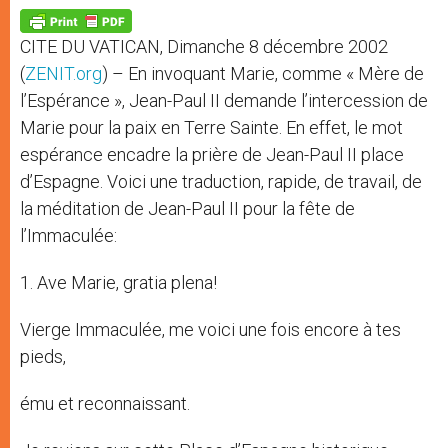
A
n
o
e
p
g
o
r
p
e
k
CITE DU VATICAN, Dimanche 8 décembre 2002
r
(
ZENIT.org
) – En invoquant Marie, comme « Mère de
l’Espérance », Jean-Paul II demande l’intercession de
Marie pour la paix en Terre Sainte. En effet, le mot
espérance encadre la prière de Jean-Paul II place
d’Espagne. Voici une traduction, rapide, de travail, de
la méditation de Jean-Paul II pour la fête de
l’Immaculée:
1. Ave Marie, gratia plena!
Vierge Immaculée, me voici une fois encore à tes
pieds,
ému et reconnaissant.