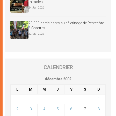
miracles
24 Juil 2026
20 000 participants au pèlerinage de Pentecôte
à Chartres
22 Mai 2026
CALENDRIER
décembre 2002
L
M
M
J
V
S
D
1
2
3
4
5
6
7
8