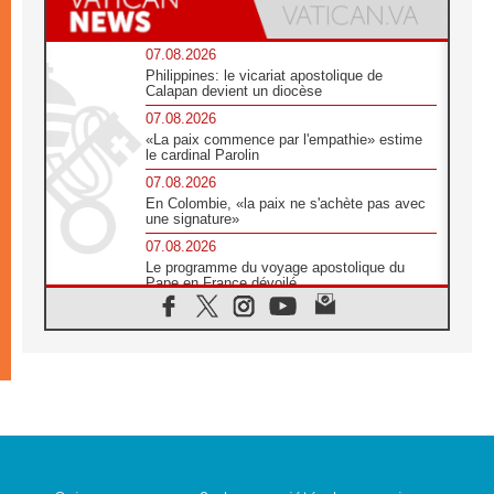
07.08.2026
Philippines: le vicariat apostolique de
Calapan devient un diocèse
07.08.2026
«La paix commence par l'empathie» estime
le cardinal Parolin
07.08.2026
En Colombie, «la paix ne s'achète pas avec
une signature»
07.08.2026
Le programme du voyage apostolique du
Pape en France dévoilé
07.08.2026
1ère Conférence continentale sur l'éducation
catholique en Afrique
07.08.2026
Un logo symbolique pour la venue du Pape
en France
07.08.2026
Cardinal Rossi: «La venue du Pape Léon en
Argentine est un hommage à François»