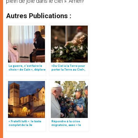
plein de joie dans le ciel ». Amen!
Autres Publications :
La guerre, c’est faire le
«Du Ciel à la Terre pour
choix « de Caïn », déplore
porter la Terre au Ciel»,
le pape François
par Mgr Francesco Follo
« Fratelli tutti »: le texte
Répondre à la crise
complet de la 3e
migratoire, avec « le
encyclique du pape
style de l’humanité »!
François
(texte complet)