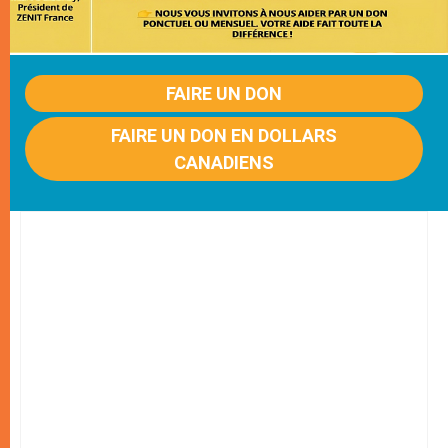
FAIRE UN DON
FAIRE UN DON EN DOLLARS
CANADIENS