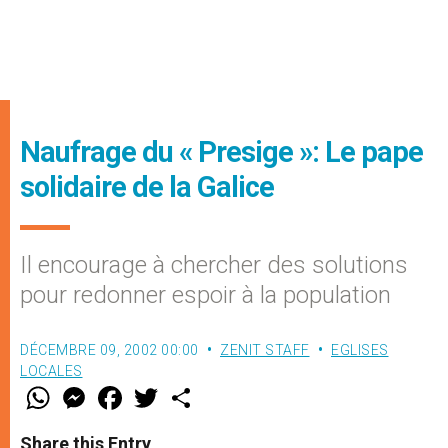
Naufrage du « Presige »: Le pape
solidaire de la Galice
Il encourage à chercher des solutions
pour redonner espoir à la population
DÉCEMBRE 09, 2002 00:00
ZENIT STAFF
EGLISES
LOCALES
W
M
F
T
S
h
e
a
w
h
a
s
c
i
a
t
s
e
t
r
Share this Entry