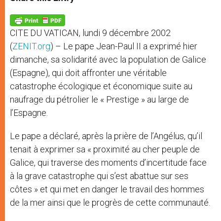
s
e
b
t
e
A
n
o
e
p
g
o
r
p
e
k
CITE DU VATICAN, lundi 9 décembre 2002
r
(
ZENIT.org
) – Le pape Jean-Paul II a exprimé hier
dimanche, sa solidarité avec la population de Galice
(Espagne), qui doit affronter une véritable
catastrophe écologique et économique suite au
naufrage du pétrolier le « Prestige » au large de
l’Espagne.
Le pape a déclaré, après la prière de l’Angélus, qu’il
tenait à exprimer sa « proximité au cher peuple de
Galice, qui traverse des moments d’incertitude face
à la grave catastrophe qui s’est abattue sur ses
côtes » et qui met en danger le travail des hommes
de la mer ainsi que le progrès de cette communauté.