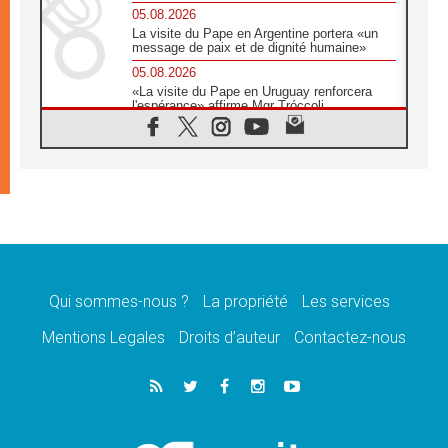
05.08.2026
La visite du Pape en Argentine portera «un
message de paix et de dignité humaine»
05.08.2026
«La visite du Pape en Uruguay renforcera
l'espérance» affirme Mgr Tróccoli
05.08.2026
Le nonce en Ukraine: «Il est inquiétant
d'entendre ceux qui bénissent la guerre»
05.08.2026
Léon XIV au Pérou, une lueur d'espoir pour
un peuple en quête de paix
05.08.2026
SCEAM: L'Église en Afrique vers
l'Assemblée ecclésiale de 2028 depuis
Addis-Abeba
Qui sommes-nous ?
La propriété
Les services
05.08.2026
Mentions Legales
Droits d’auteur
Contactez-nous
Le Pape exprime ses condoléances suite au
décès du cardinal Júlio Langa
05.08.2026
Le Pape attendu en novembre en Uruguay,
en Argentine et au Pérou
05.08.2026