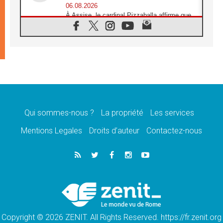
06.08.2026
À Assise, le cardinal Pizzaballa affirme que
«les chrétiens veulent la paix»
06.08.2026
Au Mexique, le cardinal Parolin invite à être
aux côtés des marginalisées
06.08.2026
À Assise, le Pape invite les jeunes à
«construire la civilisation de l'amour»
05.08.2026
La visite du Pape en Argentine portera «un
message de paix et de dignité humaine»
Qui sommes-nous ?
La propriété
Les services
05.08.2026
Mentions Legales
Droits d’auteur
Contactez-nous
«La visite du Pape en Uruguay renforcera
l'espérance» affirme Mgr Tróccoli
05.08.2026
Le nonce en Ukraine: «Il est inquiétant
d'entendre ceux qui bénissent la guerre»
05.08.2026
Léon XIV au Pérou, une lueur d'espoir pour
un peuple en quête de paix
Copyright © 2026 ZENIT. All Rights Reserved. https://fr.zenit.org