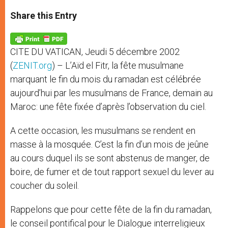
a
s
c
i
a
t
s
e
t
r
Share this Entry
s
e
b
t
e
A
n
o
e
p
g
o
r
p
e
k
CITE DU VATICAN, Jeudi 5 décembre 2002
r
(
ZENIT.org
) – L’Aïd el Fitr, la fête musulmane
marquant le fin du mois du ramadan est célébrée
aujourd’hui par les musulmans de France, demain au
Maroc: une fête fixée d’après l’observation du ciel.
A cette occasion, les musulmans se rendent en
masse à la mosquée. C’est la fin d’un mois de jeûne
au cours duquel ils se sont abstenus de manger, de
boire, de fumer et de tout rapport sexuel du lever au
coucher du soleil.
Rappelons que pour cette fête de la fin du ramadan,
le conseil pontifical pour le Dialogue interreligieux