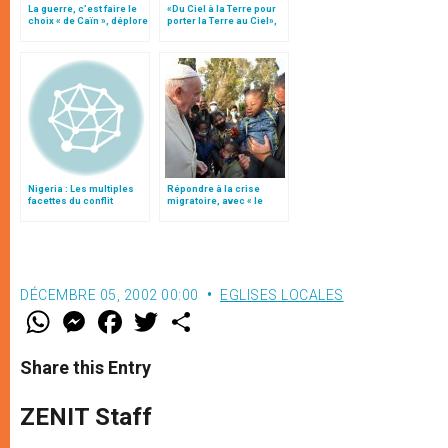
La guerre, c’est faire le
«Du Ciel à la Terre pour
choix « de Caïn », déplore
porter la Terre au Ciel»,
le pape François
par Mgr Francesco Follo
Nigeria : Les multiples
Répondre à la crise
facettes du conflit
migratoire, avec « le
style de l’humanité »!
(texte complet)
DÉCEMBRE 05, 2002 00:00
EGLISES LOCALES
W
M
F
T
S
h
e
a
w
h
a
s
c
i
a
t
s
e
t
r
Share this Entry
s
e
b
t
e
A
n
o
e
p
g
o
r
ZENIT Staff
p
e
k
r