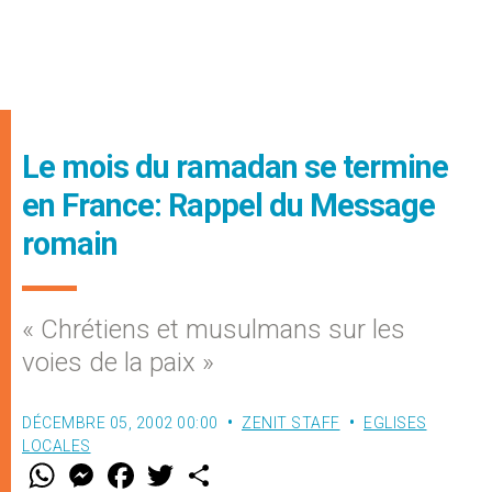
Le mois du ramadan se termine
en France: Rappel du Message
romain
« Chrétiens et musulmans sur les
voies de la paix »
DÉCEMBRE 05, 2002 00:00
ZENIT STAFF
EGLISES
LOCALES
W
M
F
T
S
h
e
a
w
h