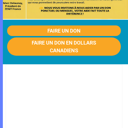
FAIRE UN DON
FAIRE UN DON EN DOLLARS
CANADIENS