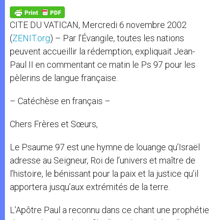
A
n
o
e
p
g
o
r
p
e
k
CITE DU VATICAN, Mercredi 6 novembre 2002
r
(
ZENIT.org
) – Par l’Évangile, toutes les nations
peuvent accueillir la rédemption, expliquait Jean-
Paul II en commentant ce matin le Ps 97 pour les
pèlerins de langue française.
– Catéchèse en français –
Chers Frères et Sœurs,
Le Psaume 97 est une hymne de louange qu’Israël
adresse au Seigneur, Roi de l’univers et maître de
l’histoire, le bénissant pour la paix et la justice qu’il
apportera jusqu’aux extrémités de la terre.
L’Apôtre Paul a reconnu dans ce chant une prophétie