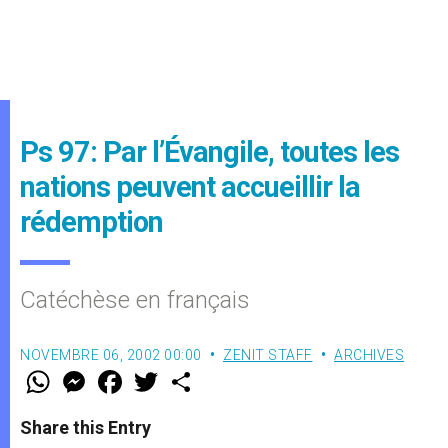
Ps 97: Par l’Évangile, toutes les
nations peuvent accueillir la
rédemption
Catéchèse en français
NOVEMBRE 06, 2002 00:00
ZENIT STAFF
ARCHIVES
W
M
F
T
S
h
e
a
w
h
a
s
c
i
a
t
s
e
t
r
Share this Entry
s
e
b
t
e