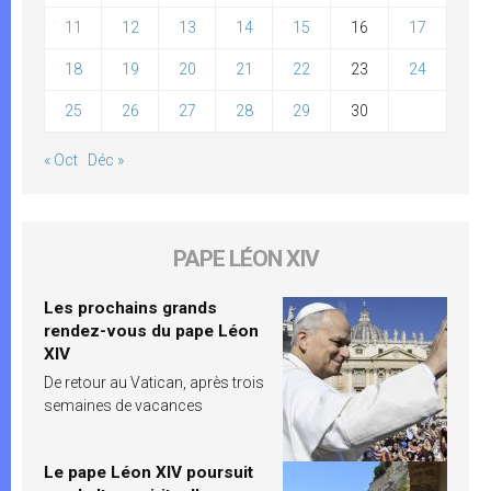
11
12
13
14
15
16
17
18
19
20
21
22
23
24
25
26
27
28
29
30
« Oct
Déc »
PAPE LÉON XIV
Les prochains grands
rendez-vous du pape Léon
XIV
De retour au Vatican, après trois
semaines de vacances
Le pape Léon XIV poursuit