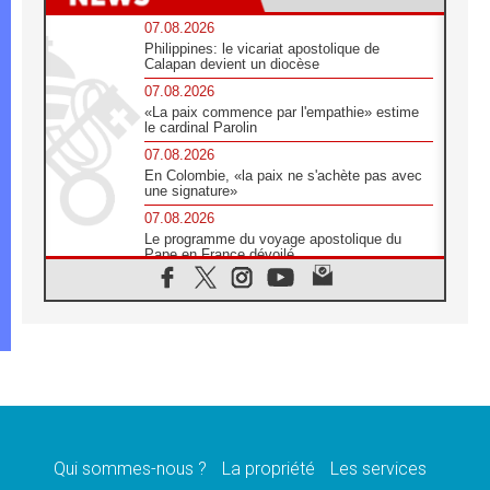
07.08.2026
Philippines: le vicariat apostolique de
Calapan devient un diocèse
07.08.2026
«La paix commence par l'empathie» estime
le cardinal Parolin
07.08.2026
En Colombie, «la paix ne s'achète pas avec
une signature»
07.08.2026
Le programme du voyage apostolique du
Pape en France dévoilé
07.08.2026
1ère Conférence continentale sur l'éducation
catholique en Afrique
07.08.2026
Un logo symbolique pour la venue du Pape
en France
07.08.2026
Cardinal Rossi: «La venue du Pape Léon en
Argentine est un hommage à François»
Qui sommes-nous ?
La propriété
Les services
07.08.2026