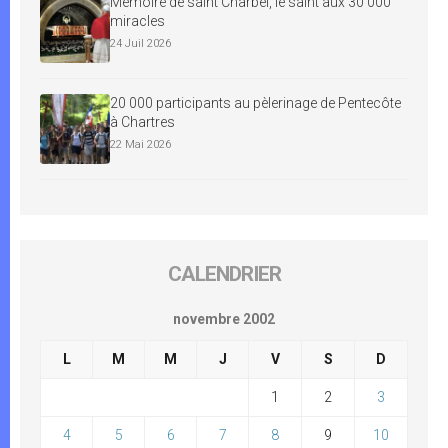
Mémoire de saint Charbel, le saint aux 30 000
miracles
24 Juil 2026
20 000 participants au pèlerinage de Pentecôte
à Chartres
22 Mai 2026
CALENDRIER
novembre 2002
L
M
M
J
V
S
D
1
2
3
4
5
6
7
8
9
10