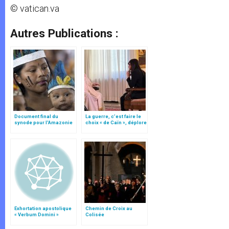
© vatican.va
Autres Publications :
Document final du
La guerre, c’est faire le
synode pour l'Amazonie
choix « de Caïn », déplore
en français: traduction
le pape François
non officielle
Exhortation apostolique
Chemin de Croix au
« Verbum Domini »
Colisée