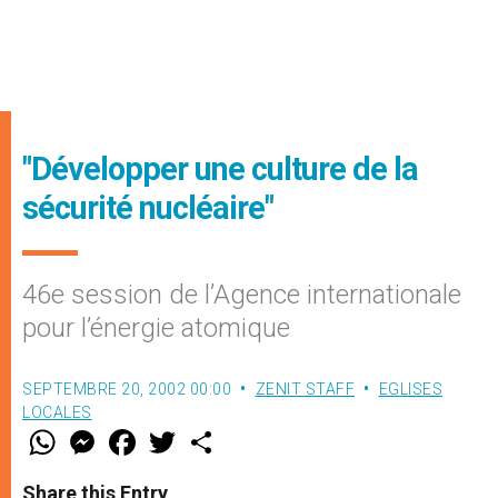
"Développer une culture de la
sécurité nucléaire"
46e session de l’Agence internationale
pour l’énergie atomique
SEPTEMBRE 20, 2002 00:00
ZENIT STAFF
EGLISES
LOCALES
W
M
F
T
S
h
e
a
w
h
a
s
c
i
a
t
s
e
t
r
Share this Entry