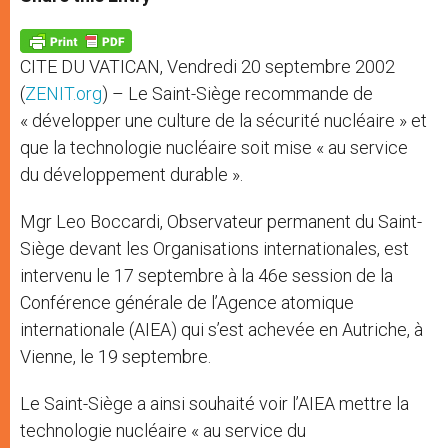
s
e
b
t
e
A
n
o
e
p
g
o
r
p
e
k
CITE DU VATICAN, Vendredi 20 septembre 2002
r
(
ZENIT.org
) – Le Saint-Siège recommande de
« développer une culture de la sécurité nucléaire » et
que la technologie nucléaire soit mise « au service
du développement durable ».
Mgr Leo Boccardi, Observateur permanent du Saint-
Siège devant les Organisations internationales, est
intervenu le 17 septembre à la 46e session de la
Conférence générale de l’Agence atomique
internationale (AIEA) qui s’est achevée en Autriche, à
Vienne, le 19 septembre.
Le Saint-Siège a ainsi souhaité voir l’AIEA mettre la
technologie nucléaire « au service du