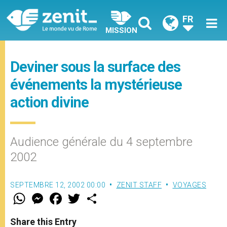
FR
MISSION
Deviner sous la surface des
événements la mystérieuse
action divine
Audience générale du 4 septembre
2002
SEPTEMBRE 12, 2002 00:00
ZENIT STAFF
VOYAGES
W
M
F
T
S
h
e
a
w
h
a
s
c
i
a
t
s
e
t
r
Share this Entry
s
e
b
t
e