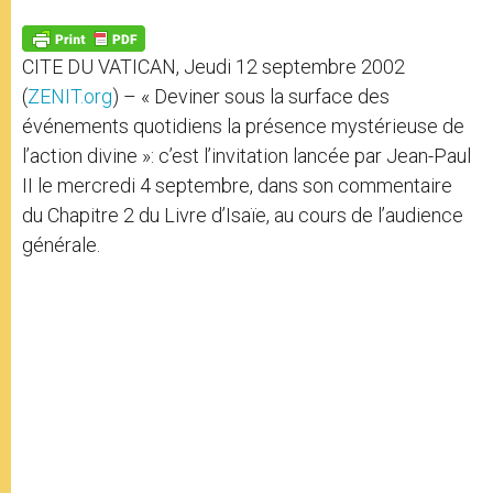
A
n
o
e
p
g
o
r
p
e
k
CITE DU VATICAN, Jeudi 12 septembre 2002
r
(
ZENIT.org
) – « Deviner sous la surface des
événements quotidiens la présence mystérieuse de
l’action divine »: c’est l’invitation lancée par Jean-Paul
II le mercredi 4 septembre, dans son commentaire
du Chapitre 2 du Livre d’Isaïe, au cours de l’audience
générale.