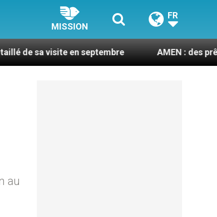
FR
MISSION
isite en septembre
AMEN : des prêtres à portée 
in au