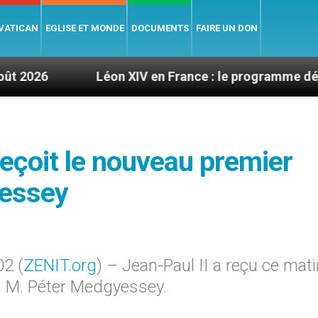
 VATICAN
EGLISE ET MONDE
DOCUMENTS
FAIRE UN DON
Léon XIV en France : le programme détaillé de sa v
reçoit le nouveau premier
yessey
02 (
ZENIT.org
) – Jean-Paul II a reçu ce mat
s, M. Péter Medgyessey.