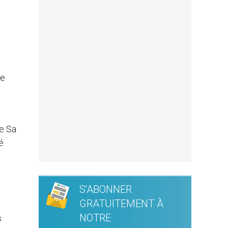
le
ue Sa
é
S'ABONNER
GRATUITEMENT À
NOTRE
s