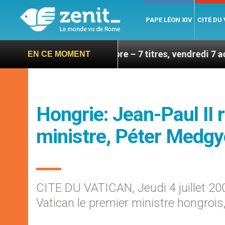
PAPE LÉON XIV
CITÉ DU
ite en septembre – 7 titres, vendredi 7 août 2026
EN CE MOMENT
Hongrie: Jean-Paul II 
ministre, Péter Medg
CITE DU VATICAN, Jeudi 4 juillet 20
Vatican le premier ministre hongroi