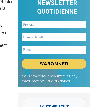
établis
NEWSLETTER
e la
QUOTIDIENNE
re
u en
ment
Nous envoyons la newsletter le lundi,
mardi, mercredi, jeudi et vendredi
SOUTENIR ZENIT