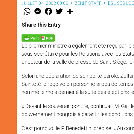
JUILLET 04, 2002 00:00
ZENIT STAFF
EGLISES LO
W
M
F
T
S
h
e
a
w
h
a
s
c
i
a
t
s
e
t
r
Share this Entry
s
e
b
t
e
A
n
o
e
p
g
o
r
p
e
k
Le premier ministre a également été reçu par le su
r
sous-secrétaire pour les Relations avec les Etats
directeur de la salle de presse du Saint-Siège, le 
Selon une déclaration de son porte-parole, Zoltan 
Sainteté le reçoive en personne si peu de temps
nommé le mois dernier à la suite des élections lég
« Devant le souverain pontife, continuait M. Gal, 
gouvernement hongrois à garantir les conditions lé
C’est pourquoi le P. Benedettini précise: « Au cou