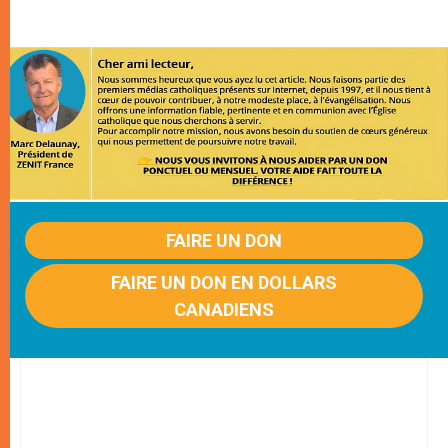
FAIRE UN DON
FAIRE UN DON EN DOLLARS
CANADIENS