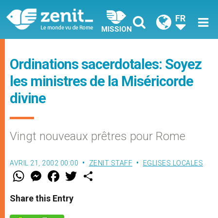
FR
MISSION
Ordinations sacerdotales: Soyez
les ministres de la Miséricorde
divine
Vingt nouveaux prêtres pour Rome
AVRIL 21, 2002 00:00
ZENIT STAFF
EGLISES LOCALES
W
M
F
T
S
h
e
a
w
h
a
s
c
i
a
t
s
e
t
r
Share this Entry
s
e
b
t
e
A
n
o
e