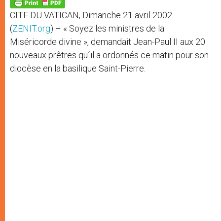
p
g
o
r
p
e
k
CITE DU VATICAN, Dimanche 21 avril 2002
r
(
ZENIT.org
) – « Soyez les ministres de la
Miséricorde divine », demandait Jean-Paul II aux 20
nouveaux prêtres qu´il a ordonnés ce matin pour son
diocèse en la basilique Saint-Pierre.