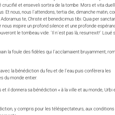
é crucifié et enseveli sortira de la tombe. Mors et vita duel
us. Et nous, nous l´attendons, tertia die, dimanche matin, 
Adoramus te, Christe et benedicimus tibi. Quia per sanct
nous inspire un profond silence et une profonde espéran
eront le tombeau vide. ´Il n´est pas là, resurrexit!´ Loué s
a main la foule des fidèles qui l´acclamaient bruyamment, ro
 avec la bénédiction du feu et de l´eau puis confèrera les
es du monde entier.
 il donnera sa bénédiction « à la ville et au monde, Urbi 
iction, y compris pour les téléspectateurs, aux conditions