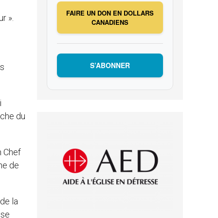
FAIRE UN DON EN DOLLARS
r ».
CANADIENS
S’ABONNER
us
i
oche du
n Chef
che de
de la
use