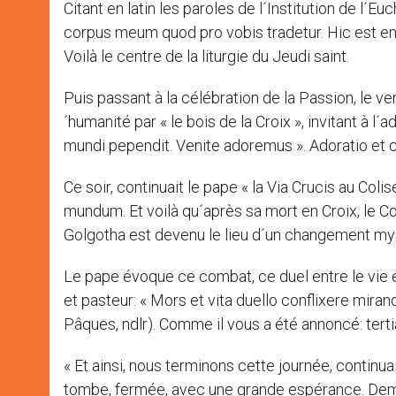
Citant en latin les paroles de l´Institution de l´Euc
corpus meum quod pro vobis tradetur. Hic est enim
Voilà le centre de la liturgie du Jeudi saint.
Puis passant à la célébration de la Passion, le ve
´humanité par « le bois de la Croix », invitant à l´
mundi pependit. Venite adoremus ». Adoratio et cruc
Ce soir, continuait le pape « la Via Crucis au Col
mundum. Et voilà qu´après sa mort en Croix, le C
Golgotha est devenu le lieu d´un changement mys
Le pape évoque ce combat, ce duel entre le vie et
et pasteur: « Mors et vita duello conflixere mir
Pâques, ndlr). Comme il vous a été annoncé: tertia
« Et ainsi, nous terminons cette journée, continua
tombe, fermée, avec une grande espérance. Demain