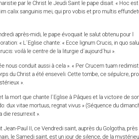
haristie par le Christ le Jeudi Saint le pape disait: « Hoc est
 calix sanguinis mei, qui pro vobis et pro multis effundetu
ndredi après-midi, le pape évoquait le salut obtenu pour l
adoration: « L´Eglise chante: « Ecce lignum Crucis, in quo sal
is: voilà le centre de la liturgie d´aujourd´hui ».
isée nous conduit aussi à cela ». « Per Crucem tuam redimist
orps du Christ a été enseveli. Cette tombe, ce sépulcre, pr
térieux ».
 la mort que chante l´Eglise à Pâques et la victoire de so
ando: dux vitae mortuus, regnat vivus » (Séquence du diman
 die resurrexit ».
it Jean-Paul II, ce Vendredi saint, auprès du Golgotha, près 
, le Samedi saint, est un jour de silence, de la mystérie