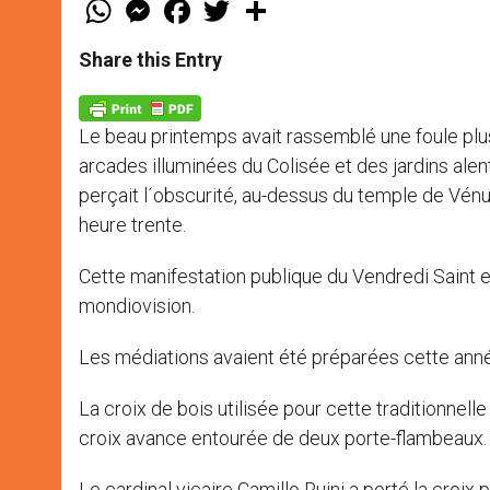
W
M
F
T
S
h
e
a
w
h
a
s
c
i
a
t
s
e
t
r
Share this Entry
s
e
b
t
e
A
n
o
e
p
g
o
r
p
e
k
Le beau printemps avait rassemblé une foule plu
r
arcades illuminées du Colisée et des jardins alen
perçait l´obscurité, au-dessus du temple de Vénu
heure trente.
Cette manifestation publique du Vendredi Saint e
mondiovision.
Les médiations avaient été préparées cette année
La croix de bois utilisée pour cette traditionnel
croix avance entourée de deux porte-flambeaux.
Le cardinal vicaire Camillo Ruini a porté la croix