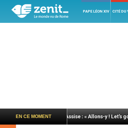
PAPE LÉON XIV
CITÉ DU
née du pape à Assise : « Allons-y ! Let’s go ! »
N
EN CE MOMENT