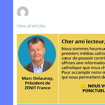
p
e
k
r
View all articles