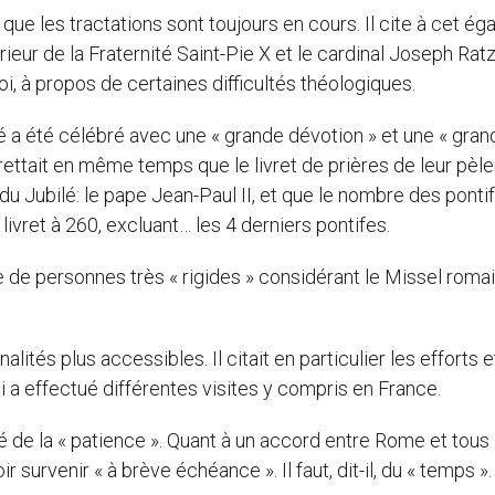
 que les tractations sont toujours en cours. Il cite à cet ég
ieur de la Fraternité Saint-Pie X et le cardinal Joseph Ratz
oi, à propos de certaines difficultés théologiques.
é a été célébré avec une « grande dévotion » et une « gran
grettait en même temps que le livret de prières de leur pèl
du Jubilé: le pape Jean-Paul II, et que le nombre des ponti
e livret à 260, excluant… les 4 derniers pontifes.
 de personnes très « rigides » considérant le Missel roma
ités plus accessibles. Il citait en particulier les efforts e
i a effectué différentes visites y compris en France.
é de la « patience ». Quant à un accord entre Rome et tous 
 survenir « à brève échéance ». Il faut, dit-il, du « temps ».