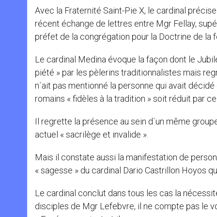
Avec la Fraternité Saint-Pie X, le cardinal précise
récent échange de lettres entre Mgr Fellay, supér
préfet de la congrégation pour la Doctrine de la f
Le cardinal Medina évoque la façon dont le Jubil
piété » par les pèlerins traditionnalistes mais re
n´ait pas mentionné la personne qui avait décidé 
romains « fidèles à la tradition » soit réduit par c
Il regrette la présence au sein d´un même groupe
actuel « sacrilège et invalide ».
Mais il constate aussi la manifestation de personnal
« sagesse » du cardinal Dario Castrillon Hoyos qu
Le cardinal conclut dans tous les cas la nécessit
disciples de Mgr Lefebvre, il ne compte pas le voir