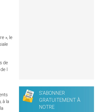
e », le
siale
és de
de l
S'ABONNER
ments
GRATUITEMENT À
 à la
NOTRE
la