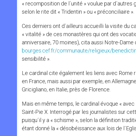
« recomposition de l´unité » voulue par d´autres
selon le rite dit « Tridentin » ou « préconciliaire ».
Ces derniers ont d´ailleurs accueilli la visite du c
« vitalité » de ces monastères qui ont des voca
anniversaire, 70 moines), cita aussi Notre-Dame 
bourges.cef.fr/communaute/religieux/benedicti
sensibilité ».
Le cardinal cite également les liens avec Rome r
en France, mais aussi par exemple, en Allemagne, e
Gricigliano, en Italie, près de Florence.
Mais en même temps, le cardinal évoque « avec do
Saint-Pie X. Interrogé par les journalistes sur ce
puisqu´il y a « schisme », selon la définition trad
étant donné la « désobéissance aux lois de l´Eglis