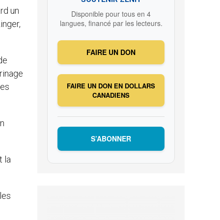
ard un
Disponible pour tous en 4
langues, financé par les lecteurs.
inger,
FAIRE UN DON
de
erinage
FAIRE UN DON EN DOLLARS
fes
CANADIENS
in
S’ABONNER
t la
les