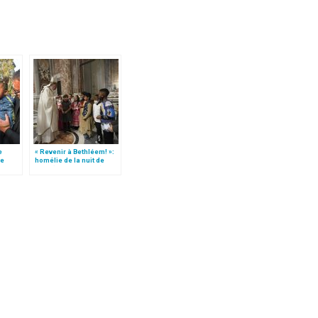
e
« Revenir à Bethléem! »:
le
homélie de la nuit de
 »!
Noël (texte complet)