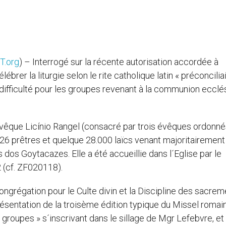
T.org
) – Interrogé sur la récente autorisation accordée à
brer la liturgie selon le rite catholique latin « préconciliair
 difficulté pour les groupes revenant à la communion ecclé
évêque Licínio Rangel (consacré par trois évêques ordonn
 26 prêtres et quelque 28.000 laïcs venant majoritairement 
 dos Goytacazes. Elle a été accueillie dans l´Eglise par le
2 (cf. ZF020118).
ongrégation pour le Culte divin et la Discipline des sacre
ésentation de la troisème édition typique du Missel romain,
 groupes » s´inscrivant dans le sillage de Mgr Lefebvre, et 