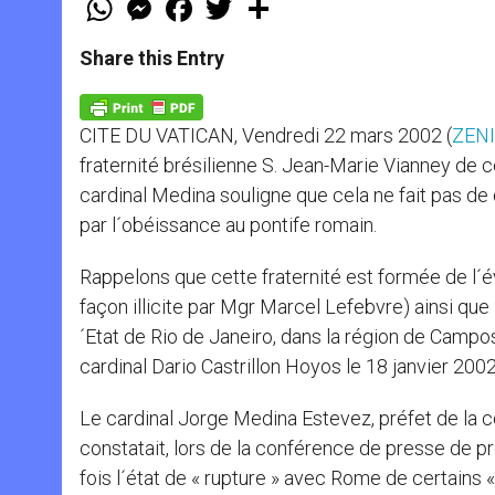
h
e
a
w
h
a
s
c
i
a
t
s
e
t
r
Share this Entry
s
e
b
t
e
A
n
o
e
p
g
o
r
p
e
k
CITE DU VATICAN, Vendredi 22 mars 2002 (
ZENI
r
fraternité brésilienne S. Jean-Marie Vianney de célé
cardinal Medina souligne que cela ne fait pas de
par l´obéissance au pontife romain.
Rappelons que cette fraternité est formée de l´
façon illicite par Mgr Marcel Lefebvre) ainsi que
´Etat de Rio de Janeiro, dans la région de Campos
cardinal Dario Castrillon Hoyos le 18 janvier 200
Le cardinal Jorge Medina Estevez, préfet de la c
constatait, lors de la conférence de presse de pr
fois l´état de « rupture » avec Rome de certains «