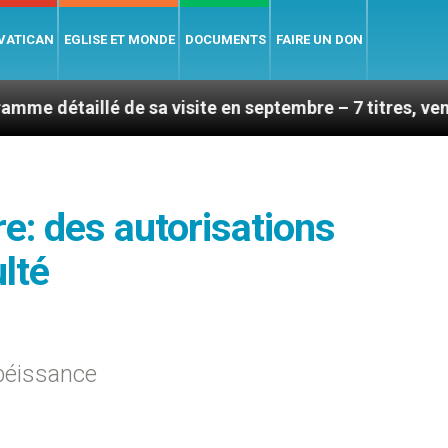
 VATICAN
EGLISE ET MONDE
DOCUMENTS
FAIRE UN DON
 de sa visite en septembre – 7 titres, vendredi 7 août 
ire: des autorisations
lté
obéissance