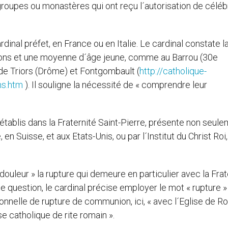
 groupes ou monastères qui ont reçu l´autorisation de céléb
ardinal préfet, en France ou en Italie. Le cardinal constate l
tions et une moyenne d´âge jeune, comme au Barrou (30e
de Triors (Drôme) et Fontgombault (
http://catholique-
ns.htm
). Il souligne la nécessité de « comprendre leur
établis dans la Fraternité Saint-Pierre, présente non seul
n Suisse, et aux Etats-Unis, ou par l´Institut du Christ Roi
uleur » la rupture qui demeure en particulier avec la Frat
tte question, le cardinal précise employer le mot « rupture »
itionnelle de rupture de communion, ici, « avec l´Eglise de R
e catholique de rite romain ».