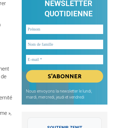
NEWSLETTER
rer
QUOTIDIENNE
a
ement
, de
Nous envoyons la newsletter le lundi,
ernité
mardi, mercredi, jeudi et vendredi
ome »,
SOUTENIR ZENIT