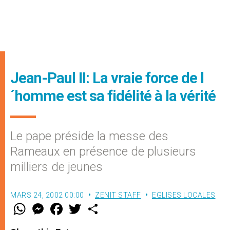
Jean-Paul II: La vraie force de l
´homme est sa fidélité à la vérité
Le pape préside la messe des
Rameaux en présence de plusieurs
milliers de jeunes
MARS 24, 2002 00:00
ZENIT STAFF
EGLISES LOCALES
W
M
F
T
S
h
e
a
w
h
a
s
c
i
a
t
s
e
t
r