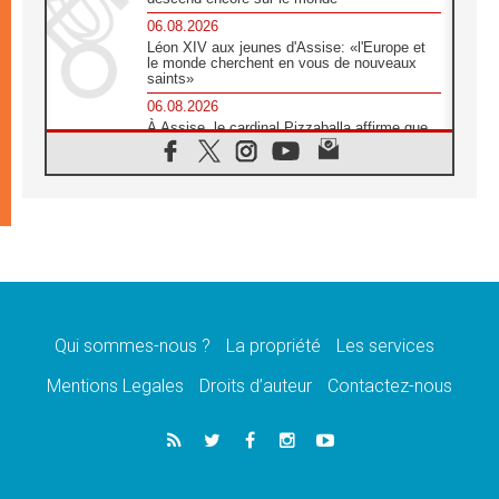
06.08.2026
Léon XIV aux jeunes d'Assise: «l'Europe et
le monde cherchent en vous de nouveaux
saints»
06.08.2026
À Assise, le cardinal Pizzaballa affirme que
«les chrétiens veulent la paix»
06.08.2026
Au Mexique, le cardinal Parolin invite à être
aux côtés des marginalisées
06.08.2026
À Assise, le Pape invite les jeunes à
«construire la civilisation de l'amour»
05.08.2026
La visite du Pape en Argentine portera «un
message de paix et de dignité humaine»
Qui sommes-nous ?
La propriété
Les services
05.08.2026
Mentions Legales
Droits d’auteur
Contactez-nous
«La visite du Pape en Uruguay renforcera
l'espérance» affirme Mgr Tróccoli
05.08.2026
Le nonce en Ukraine: «Il est inquiétant
d'entendre ceux qui bénissent la guerre»
05.08.2026