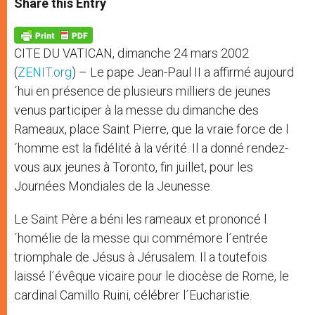
Share this Entry
s
e
b
t
e
A
n
o
e
p
g
o
r
p
e
k
CITE DU VATICAN, dimanche 24 mars 2002
r
(
ZENIT.org
) – Le pape Jean-Paul II a affirmé aujourd
´hui en présence de plusieurs milliers de jeunes
venus participer à la messe du dimanche des
Rameaux, place Saint Pierre, que la vraie force de l
´homme est la fidélité à la vérité. Il a donné rendez-
vous aux jeunes à Toronto, fin juillet, pour les
Journées Mondiales de la Jeunesse.
Le Saint Père a béni les rameaux et prononcé l
´homélie de la messe qui commémore l´entrée
triomphale de Jésus à Jérusalem. Il a toutefois
laissé l´évêque vicaire pour le diocèse de Rome, le
cardinal Camillo Ruini, célébrer l´Eucharistie.