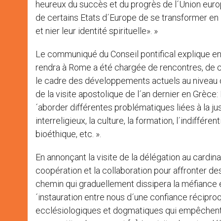
heureux du succès et du progrès de l´Union europ
de certains Etats d´Europe de se transformer en E
et nier leur identité spirituelle». »
Le communiqué du Conseil pontifical explique en 
rendra à Rome a été chargée de rencontres, de c
le cadre des développements actuels au niveau de
de la visite apostolique de l´an dernier en Grèc
´aborder différentes problématiques liées à la justi
interreligieux, la culture, la formation, l´indiffére
bioéthique, etc. ».
En annonçant la visite de la délégation au cardin
coopération et la collaboration pour affronter d
chemin qui graduellement dissipera la méfiance e
´instauration entre nous d´une confiance réciproq
ecclésiologiques et dogmatiques qui empêchent l