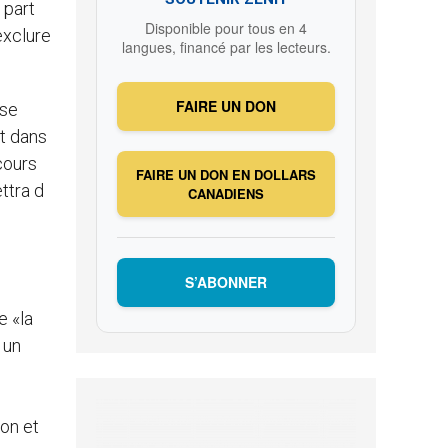
 part
Disponible pour tous en 4
exclure
langues, financé par les lecteurs.
FAIRE UN DON
 se
t dans
cours
FAIRE UN DON EN DOLLARS
ttra d
CANADIENS
S’ABONNER
e «la
 un
on et