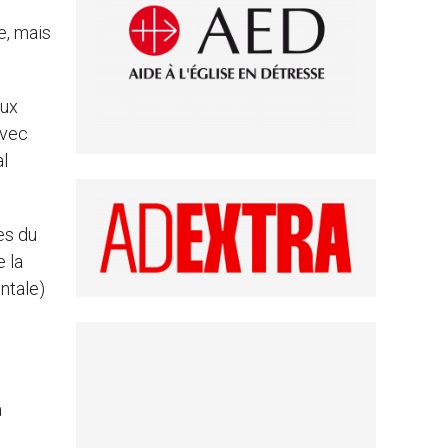
e, mais
aux
avec
al
ues du
e la
entale)
a