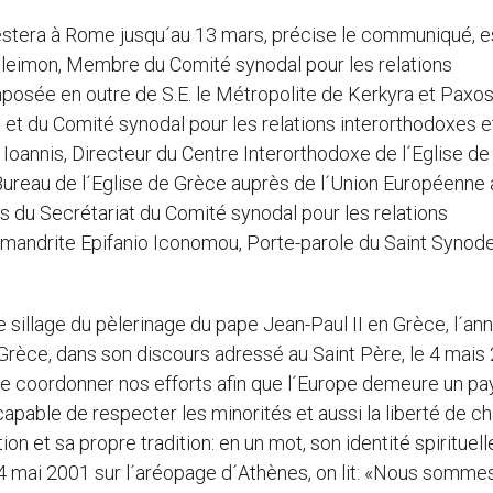
t restera à Rome jusqu´au 13 mars, précise le communiqué, e
nteleimon, Membre du Comité synodal pour les relations
mposée en outre de S.E. le Métropolite de Kerkyra et Paxos
 du Comité synodal pour les relations interorthodoxes e
 Ioannis, Directeur du Centre Interorthodoxe de l´Eglise de
 Bureau de l´Eglise de Grèce auprès de l´Union Européenne 
dis du Secrétariat du Comité synodal pour les relations
himandrite Epifanio Iconomou, Porte-parole du Saint Synode
le sillage du pèlerinage du pape Jean-Paul II en Grèce, l´an
Grèce, dans son discours adressé au Saint Père, le 4 mais
de coordonner nos efforts afin que l´Europe demeure un pa
capable de respecter les minorités et aussi la liberté de c
on et sa propre tradition: en un mot, son identité spirituell
 4 mai 2001 sur l´aréopage d´Athènes, on lit: «Nous somme