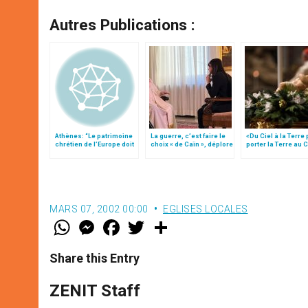
Autres Publications :
Athènes: “Le patrimoine
La guerre, c’est faire le
«Du Ciel à la Terre
chrétien de l’Europe doit
choix « de Caïn », déplore
porter la Terre au C
être reconnu”
le pape François
par Mgr Francesco 
MARS 07, 2002 00:00
EGLISES LOCALES
W
M
F
T
S
h
e
a
w
h
a
s
c
i
a
t
s
e
t
r
Share this Entry
s
e
b
t
e
A
n
o
e
p
g
o
r
ZENIT Staff
p
e
k