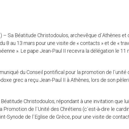
g
) – Sa Béatitude Christodoulos, archevêque d´Athènes et 
u 8 au 13 mars pour une visite de « contacts » et de « trava
péenne ». Le pape Jean-Paul II recevra la délégation le 11
uniqué du Conseil pontifical pour la promotion de l´unité
doxe grec a reçu Jean-Paul II à Athènes, lors de son pèle
Béatitude Christodoulos, répondant à une invitation que lui
a Promotion de l´Unité des Chrétiens (c´est-à-dire le cardi
int-Synode de l´Eglise de Grèce, pour une visite de contac