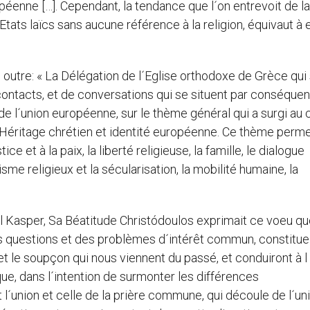
éenne […]. Cependant, la tendance que l´on entrevoit de la
tats laïcs sans aucune référence à la religion, équivaut à 
outre: « La Délégation de l´Eglise orthodoxe de Grèce qui
ontacts, et de conversations qui se situent par conséquen
 l´union européenne, sur le thème général qui a surgi au 
e: Héritage chrétien et identité européenne. Ce thème perme
ce et à la paix, la liberté religieuse, la famille, le dialogue
ntisme religieux et la sécularisation, la mobilité humaine, la
al Kasper, Sa Béatitude Christódoulos exprimait ce voeu qu
es questions et des problèmes d´intérêt commun, constitue
t le soupçon qui nous viennent du passé, et conduiront à l
ue, dans l´intention de surmonter les différences
´union et celle de la prière commune, qui découle de l´uni