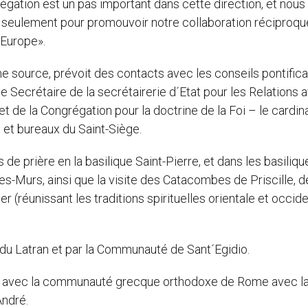
légation est un pas important dans cette direction, et nous
non seulement pour promouvoir notre collaboration réciproqu
´Europe».
e source, prévoit des contacts avec les conseils pontific
le Secrétaire de la secrétairerie d´Etat pour les Relations 
t de la Congrégation pour la doctrine de la Foi – le cardin
 et bureaux du Saint-Siège.
ps de prière en la basilique Saint-Pierre, et dans les basiliq
es-Murs, ainsi que la visite des Catacombes de Priscille, d
 (réunissant les traditions spirituelles orientale et occid
é du Latran et par la Communauté de Sant´Egidio.
s avec la communauté grecque orthodoxe de Rome avec l
André.