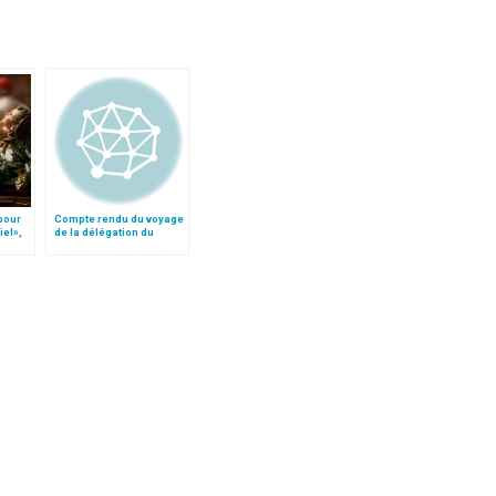
 pour
Compte rendu du voyage
iel»,
de la délégation du
Follo
Saint-Siège au Vietnam