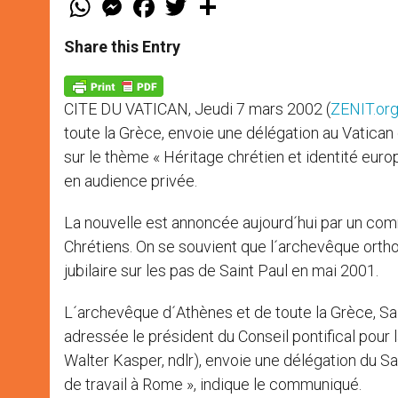
h
e
a
w
h
a
s
c
i
a
t
s
e
t
r
Share this Entry
s
e
b
t
e
A
n
o
e
p
g
o
r
p
e
k
CITE DU VATICAN, Jeudi 7 mars 2002 (
ZENIT.or
r
toute la Grèce, envoie une délégation au Vatican d
sur le thème « Héritage chrétien et identité euro
en audience privée.
La nouvelle est annoncée aujourd´hui par un comm
Chrétiens. On se souvient que l´archevêque ortho
jubilaire sur les pas de Saint Paul en mai 2001.
L´archevêque d´Athènes et de toute la Grèce, Sa 
adressée le président du Conseil pontifical pour l
Walter Kasper, ndlr), envoie une délégation du Sa
de travail à Rome », indique le communiqué.