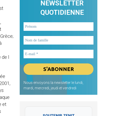
NEWSLETTER
st
QUOTIDIENNE
,
t
 Grèce;
à
 de l
née
 2001,
Nous envoyons la newsletter le lundi,
mardi, mercredi, jeudi et vendredi
ys
haque
e et
s
SOUTENIR ZENIT