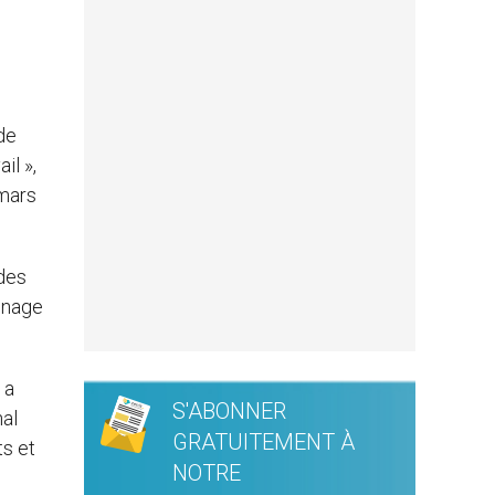
de
il »,
 mars
 des
rinage
 a
S'ABONNER
nal
GRATUITEMENT À
ts et
NOTRE