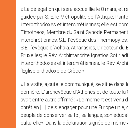
« La délégation qui sera accueillie le 8 mars, e
guidée par S. E. le Métropolite de l´Attique, Pa
interorthodoxes et interchrétiennes; elle est co
Timotheos, Membre du Saint Synode Permanent et
interchrétiennes; S.E. l´évêque des Thermopyles,
S.E. l´évêque d´Achaia, Athanasios, Directeur du
Bruxelles; le Rév. Archimandrite Ignatios Sotiria
interorthodoxes et interchrétiennes; le Rév. Arc
´Eglise orthodoxe de Grèce ».
« La visite, ajoute le communiqué, se situe dans 
dernière. L´archevêque d´Athènes et de toute la 
avait entre autre affirmé : «Le moment est venu 
chrétien […], de s´engager pour une Europe unie, 
peuple de conserver sa foi, sa langue, son éducati
culturelle». Dans la déclaration signée ce même