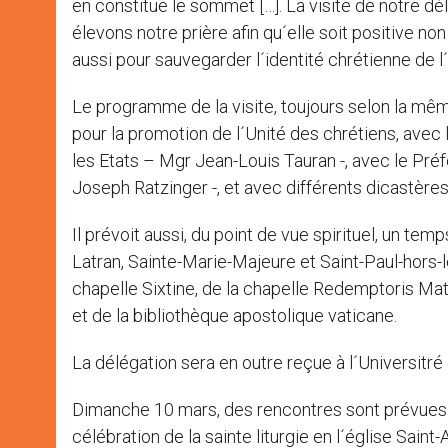
en constitue le sommet […]. La visite de notre dé
élevons notre prière afin qu´elle soit positive 
aussi pour sauvegarder l´identité chrétienne de l
Le programme de la visite, toujours selon la mêm
pour la promotion de l´Unité des chrétiens, avec 
les Etats – Mgr Jean-Louis Tauran -, avec le Préfe
Joseph Ratzinger -, et avec différents dicastères
Il prévoit aussi, du point de vue spirituel, un tem
Latran, Sainte-Marie-Majeure et Saint-Paul-hors-l
chapelle Sixtine, de la chapelle Redemptoris Mater
et de la bibliothèque apostolique vaticane.
La délégation sera en outre reçue à l´Universitr
Dimanche 10 mars, des rencontres sont prévue
célébration de la sainte liturgie en l´église Saint-