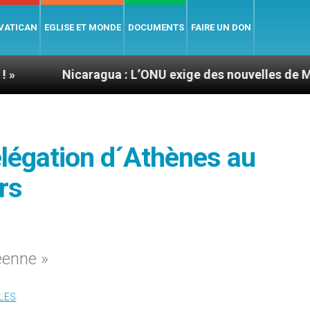
 VATICAN
EGLISE ET MONDE
DOCUMENTS
FAIRE UN DON
icaragua : L’ONU exige des nouvelles de Mgr Mata
égation d´Athènes au
rs
éenne »
LES