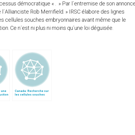
rocessus démocratique « . » Par l´entremise de son annonc
l´Allianciste Rob Merrifield. » IRSC élabore des lignes
 les cellules souches embryonnaires avant même que le
on. Ce n´est ni plus ni moins qu´une loi déguisée.
e une
Canada: Recherche sur
uction
les cellules souches
e »