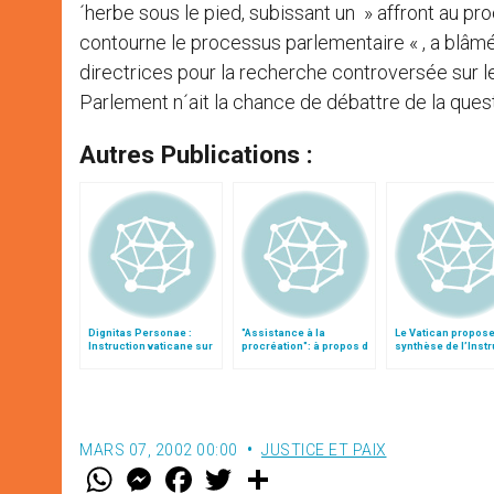
´herbe sous le pied, subissant un » affront au p
contourne le processus parlementaire « , a blâmé 
directrices pour la recherche controversée sur
Parlement n´ait la chance de débattre de la questi
Autres Publications :
Dignitas Personae :
"Assistance à la
Le Vatican propos
Instruction vaticane sur
procréation": à propos d
synthèse de l’Instr
certaines questions de
´un projet de loi canadien
« Dignitas persona
bioéthique
MARS 07, 2002 00:00
JUSTICE ET PAIX
W
M
F
T
S
h
e
a
w
h