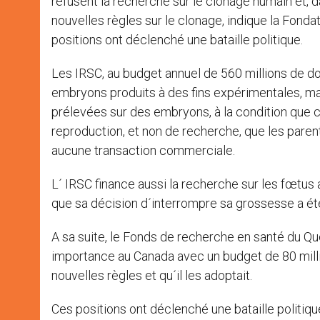
refusent la recherche sur le clonage humain et, d
nouvelles règles sur le clonage, indique la Fond
positions ont déclenché une bataille politique.
Les IRSC, au budget annuel de 560 millions de dol
embryons produits à des fins expérimentales, mai
prélevées sur des embryons, à la condition que 
reproduction, et non de recherche, que les pare
aucune transaction commerciale.
L´ IRSC finance aussi la recherche sur les fœtu
que sa décision d´interrompre sa grossesse a été 
A sa suite, le Fonds de recherche en santé du 
importance au Canada avec un budget de 80 millio
nouvelles règles et qu´il les adoptait.
Ces positions ont déclenché une bataille politiq