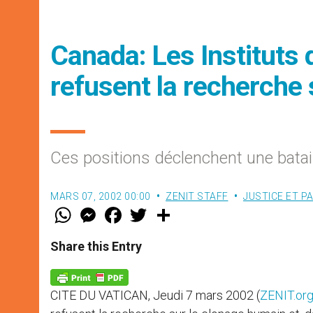
Canada: Les Instituts 
refusent la recherche 
Ces positions déclenchent une bataill
MARS 07, 2002 00:00
ZENIT STAFF
JUSTICE ET PA
W
M
F
T
S
h
e
a
w
h
a
s
c
i
a
t
s
e
t
r
Share this Entry
s
e
b
t
e
A
n
o
e
p
g
o
r
p
e
k
CITE DU VATICAN, Jeudi 7 mars 2002 (
ZENIT.or
r