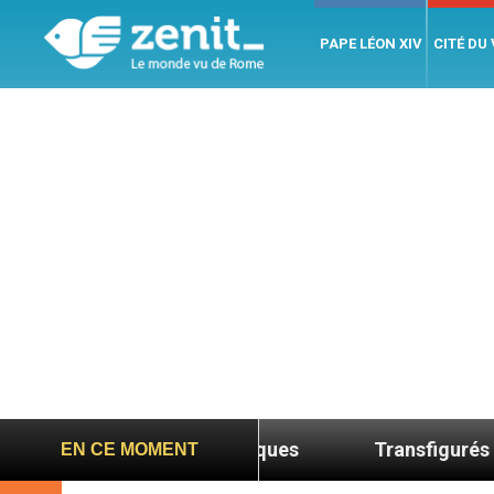
PAPE LÉON XIV
CITÉ DU
 des grottes antiques
Transfigurés pour transf
EN CE MOMENT