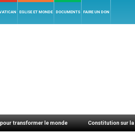
 VATICAN
EGLISE ET MONDE
DOCUMENTS
FAIRE UN DON
ormer le monde
Constitution sur la sainte liturg