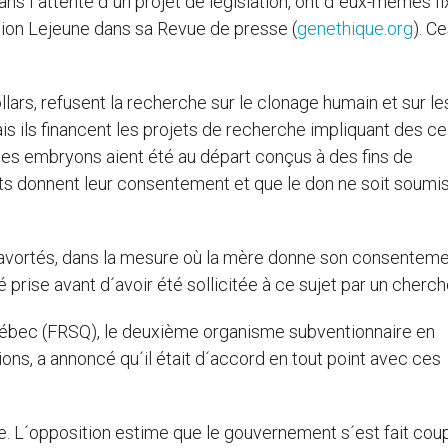
ans l´attente d´un projet de législation, ont d´eux-mêmes f
ation Lejeune dans sa Revue de presse (
genethique.org
). C
lars, refusent la recherche sur le clonage humain et sur le
s ils financent les projets de recherche impliquant des ce
ces embryons aient été au départ conçus à des fins de
nts donnent leur consentement et que le don ne soit soumis
s avortés, dans la mesure où la mère donne son consenteme
prise avant d´avoir été sollicitée à ce sujet par un cherch
Québec (FRSQ), le deuxième organisme subventionnaire en
ns, a annoncé qu´il était d´accord en tout point avec ces
ue. L´opposition estime que le gouvernement s´est fait coup