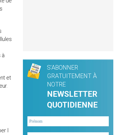
ixé de
es
s
llules
 à
S'ABONNER
GRATUITEMENT À
nt et
NOTRE
eur.
NEWSLETTER
QUOTIDIENNE
er l