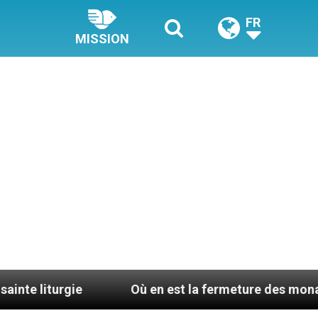
FR
MISSION
ie
Où en est la fermeture des monastères en Fr