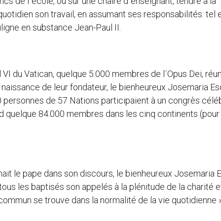
 bancs de l´école, ou sur une chaire d´enseignant, tendre à la
uotidien son travail, en assumant ses responsabilités: tel e
ligne en substance Jean-Paul II.
ul VI du Vatican, quelque 5.000 membres de l´Opus Dei, réun
 naissance de leur fondateur, le bienheureux Josemaria Es
00 personnes de 57 Nations participaient à un congrès céléb
d quelque 84.000 membres dans les cinq continents (pour
rmait le pape dans son discours, le bienheureux Josemaria 
tous les baptisés son appelés à la plénitude de la charité 
commun se trouve dans la normalité de la vie quotidienne »