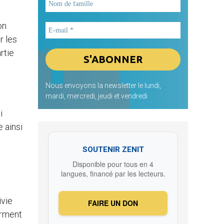
on
r les
rtie
Nous envoyons la newsletter le lundi,
mardi, mercredi, jeudi et vendredi
i
 ainsi
SOUTENIR ZENIT
Disponible pour tous en 4
langues, financé par les lecteurs.
ivie
FAIRE UN DON
erment