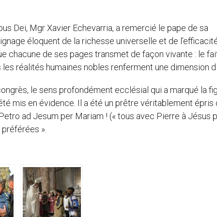
l’Opus Dei, Mgr Xavier Echevarria, a remercié le pape de sa
gnage éloquent de la richesse universelle et de l’efficacit
e chacune de ses pages transmet de façon vivante : le fait
s les réalités humaines nobles renferment une dimension di
congrès, le sens profondément ecclésial qui a marqué la fi
é mis en évidence. Il a été un prêtre véritablement épris
m Petro ad Jesum per Mariam ! (« tous avec Pierre à Jésus 
s préférées ».