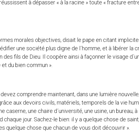
ssissent à dépasser « à la racine » toute « fracture entre 
normes morales objectives, disait le pape en citant implici
 édifier une société plus digne de l´homme, et à libérer la c
n des fils de Dieu. Il coopère ainsi à façonner le visage d´u
e et du bien commun ».
s devez comprendre maintenant, dans une lumière nouvelle
grâce aux devoirs civils, matériels, temporels de la vie hum
une caserne, une chaire d´université, une usine, un bureau, à 
d chaque jour. Sachez-le bien: il y a quelque chose de saint
nes quelque chose que chacun de vous doit découvrir ».