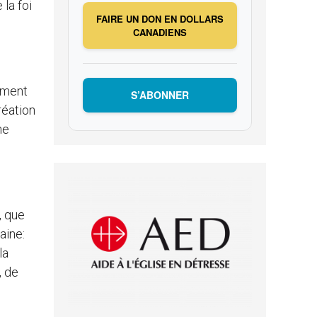
la foi
FAIRE UN DON EN DOLLARS
CANADIENS
tement
S’ABONNER
réation
ne
, que
aine:
la
, de