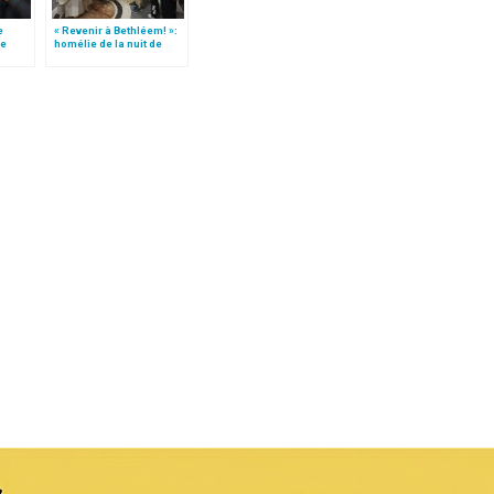
e
« Revenir à Bethléem! »:
le
homélie de la nuit de
 »!
Noël (texte complet)