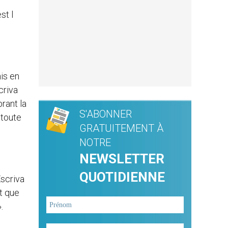
st l
is en
criva
rant la
S'ABONNER
 toute
GRATUITEMENT À
NOTRE
NEWSLETTER
QUOTIDIENNE
Escriva
et que
.