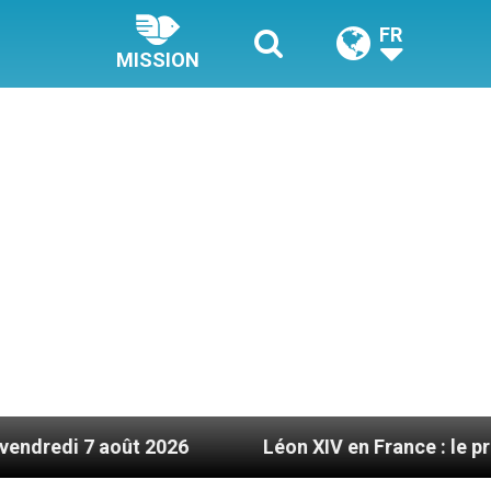
FR
MISSION
ût 2026
Léon XIV en France : le programme déta