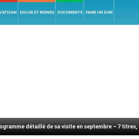
 VATICAN
EGLISE ET MONDE
DOCUMENTS
FAIRE UN DON
llé de sa visite en septembre – 7 titres, vendredi 7 ao