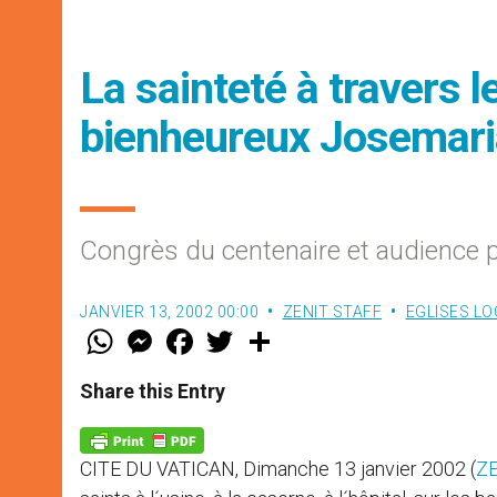
La sainteté à travers le
bienheureux Josemari
Congrès du centenaire et audience p
JANVIER 13, 2002 00:00
ZENIT STAFF
EGLISES LO
W
M
F
T
S
h
e
a
w
h
a
s
c
i
a
t
s
e
t
r
Share this Entry
s
e
b
t
e
A
n
o
e
p
g
o
r
p
e
k
CITE DU VATICAN, Dimanche 13 janvier 2002 (
ZE
r