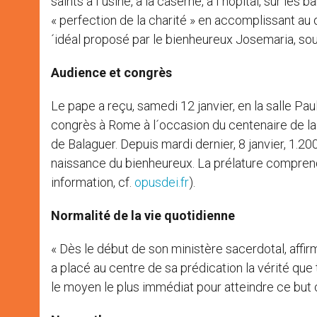
saints à l´usine, à la caserne, à l´hôpital, sur les
« perfection de la charité » en accomplissant au q
´idéal proposé par le bienheureux Josemaria, sou
Audience et congrès
Le pape a reçu, samedi 12 janvier, en la salle Pa
congrès à Rome à l´occasion du centenaire de la
de Balaguer. Depuis mardi dernier, 8 janvier, 1.2
naissance du bienheureux. La prélature compren
information, cf.
opusdei.fr
).
Normalité de la vie quotidienne
« Dès le début de son ministère sacerdotal, affi
a placé au centre de sa prédication la vérité que 
le moyen le plus immédiat pour atteindre ce but 