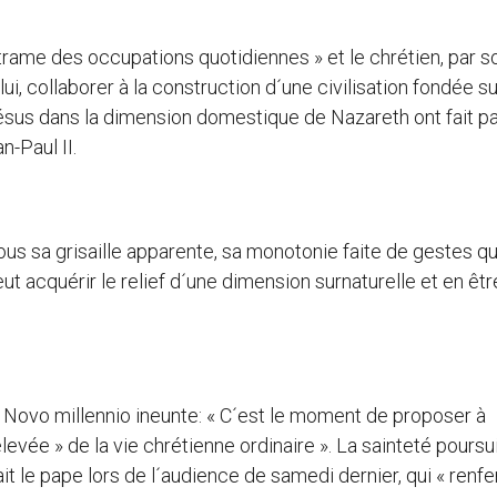
 trame des occupations quotidiennes » et le chrétien, par s
ui, collaborer à la construction d´une civilisation fondée su
Jésus dans la dimension domestique de Nazareth ont fait pa
n-Paul II.
 sous sa grisaille apparente, sa monotonie faite de gestes qu
 acquérir le relief d´une dimension surnaturelle et en être
s Novo millennio ineunte: « C´est le moment de proposer à
vée » de la vie chrétienne ordinaire ». La sainteté poursu
ait le pape lors de l´audience de samedi dernier, qui « renf