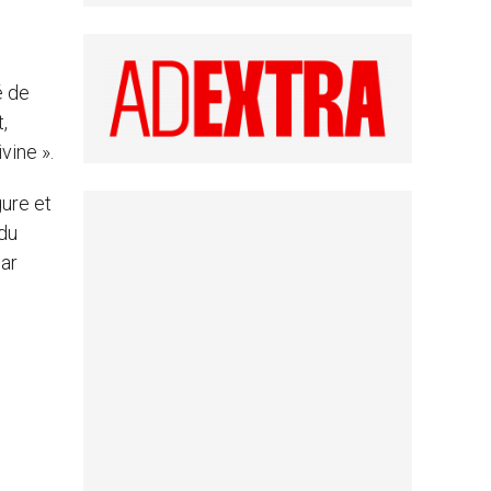
é de
,
vine ».
gure et
 du
par