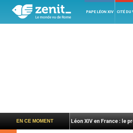
PAPE LÉON XIV
CITÉ DU
atoires
Léon XIV en France : le programme détai
EN CE MOMENT