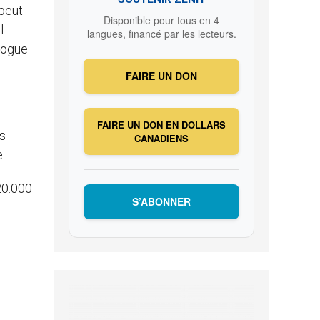
peut-
Disponible pour tous en 4
l
langues, financé par les lecteurs.
alogue
FAIRE UN DON
FAIRE UN DON EN DOLLARS
es
CANADIENS
.
 20.000
S’ABONNER