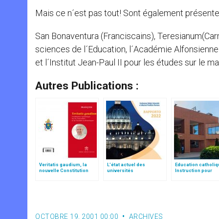
Mais ce n´est pas tout! Sont également présente
San Bonaventura (Franciscains), Teresianum(Carm
sciences de l´Education, l´Académie Alfonsienne 
et l´Institut Jean-Paul II pour les études sur le ma
Autres Publications :
Veritatis gaudium, la
L’état actuel des
Education catholiq
nouvelle Constitution
universités
Instruction pour
pour les études
ecclésiastiques à Rome
l’enseignement à
ecclésiastiques
: chiffres, histoire et
distance (Texte co
offres de formation
OCTOBRE 19, 2001 00:00
ARCHIVES