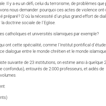
e. Il y a eu un défi, celui du terrorisme, de problèmes que 
vons nous demander: pourquoi ces actes de violence ont-i
té préparé? D´où la nécessité d´un plus grand effort de di
r la doctrine sociale de l´Eglise.
ues catholiques et universités islamiques par exemple?
qui ont cette spécialité, comme l´Institut pontifical d´étud
à ce dialogue entre le monde chrétien et le monde islamique
liste suivante de 23 institutions, on estime ainsi à quelque
vie confondus), entourés de 2.000 professeurs, et aidés de
 volumes.
nt:
ants)