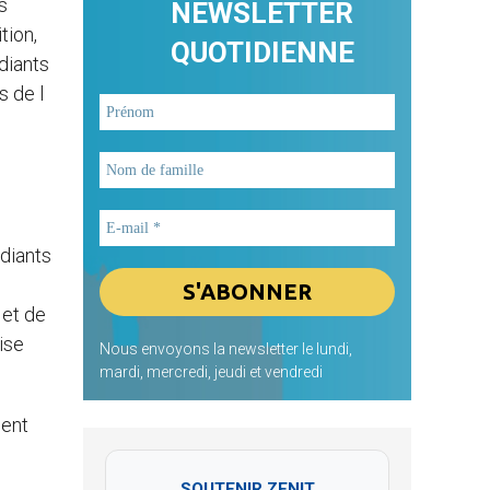
s
NEWSLETTER
tion,
QUOTIDIENNE
udiants
s de l
udiants
 et de
ise
Nous envoyons la newsletter le lundi,
mardi, mercredi, jeudi et vendredi
uent
SOUTENIR ZENIT