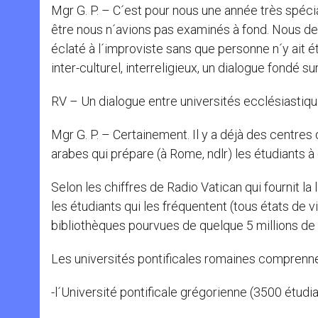
Mgr G. P. – C´est pour nous une année très spécial
être nous n´avions pas examinés à fond. Nous de
éclaté à l´improviste sans que personne n´y ait é
inter-culturel, interreligieux, un dialogue fondé su
RV – Un dialogue entre universités ecclésiastiq
Mgr G. P. – Certainement. Il y a déjà des centres 
arabes qui prépare (à Rome, ndlr) les étudiants 
Selon les chiffres de Radio Vatican qui fournit la 
les étudiants qui les fréquentent (tous états de 
bibliothèques pourvues de quelque 5 millions de
Les universités pontificales romaines comprenne
-l´Université pontificale grégorienne (3500 étudi