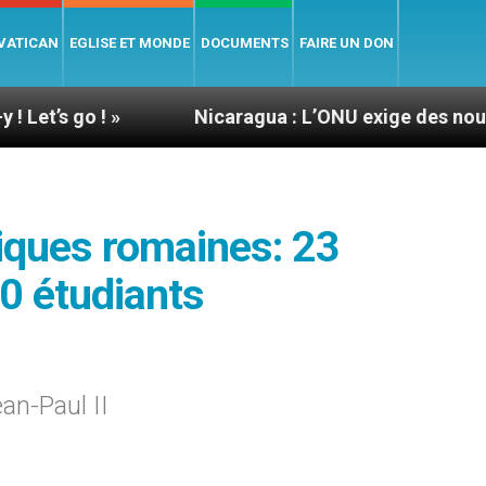
 VATICAN
EGLISE ET MONDE
DOCUMENTS
FAIRE UN DON
»
Nicaragua : L’ONU exige des nouvelles de Mg
tiques romaines: 23
0 étudiants
an-Paul II