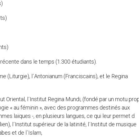
s)
ts)
nts)
us récente dans le temps (1.300 étudiants).
e (Liturgie), l´Antonianum (Franciscains), et le Regina
nstitut Oriental, l´Institut Regina Mundi, (fondé par un motu pro
ologie « au féminin », avec des programmes destinés aux
mes laïques -, en plusieurs langues, ce qui leur permet d
), l´Institut supérieur de la latinité, l´Institut de musique
bes et de l´Islam,