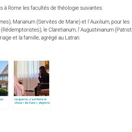
s à Rome les facultés de théologie suivantes:
es), Marianum (Servites de Marie) et l´Auxilium, pour les
(Rédemptoristes), le Claretianum, l´Augustinianum (Patrist
riage et la famille, agrégé au Latran.
ue :
La guerre, c’est faire le
choix « de Caïn », déplore
le pape François
mplet)