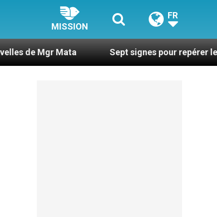
FR
MISSION
r Mata
Sept signes pour repérer les dérives se