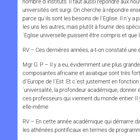
nombre d´instituts. Il faut aussi répondre aux n
universités ont surgi. On cherche à répondre ens
parce qu´ils sont les besoins de l´Eglise. Il n´y a
les uns les autres, mais plutôt à fournir des spéc
´Eglise universelle puissent être compris et que 
RV – Ces dernières années, a-t-on constaté une é
Mgr G. P. – Il y a eu, évidemment une plus grand
composantes africaine et asiatique sont très fort
d´Europe de l´Est. Et c´est justement en fonctio
´universalité, la profondeur académique, donne
ces professeurs qui viennent du monde entier. Il 
elle-même.
RV – En cette année académique qui démarre dans
les athénées pontificaux en termes de program