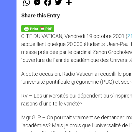
h
e
a
w
h
a
s
c
i
a
t
s
e
t
r
Share this Entry
s
e
b
t
e
A
n
o
e
p
g
o
r
p
e
k
CITE DU VATICAN, Vendredi 19 octobre 2001 (
Z
r
accueillent quelque 20.000 étudiants. Jean-Paul II
messe présidée par le cardinal Zenon Grocholewsk
´ouverture de l´année académique des Universit
A cette occasion, Radio Vatican a recueilli le poi
´université pontificale grégorienne (PUG) et secr
RV – Les universités qui dépendent ou s´inspirent
raisons d´une telle variété?
Mgr G. P. – On pourrait vraiment se demander: mais
´académies? Mais je crois que l´universalité de l´