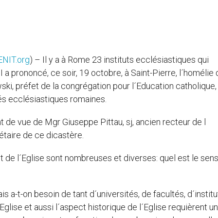
ENIT.org
) – Il y a à Rome 23 instituts ecclésiastiques qui
 a prononcé, ce soir, 19 octobre, à Saint-Pierre, l´homélie 
i, préfet de la congrégation pour l´Education catholique, 
és ecclésiastiques romaines.
nt de vue de Mgr Giuseppe Pittau, sj, ancien recteur de l
étaire de ce dicastère.
 de l´Eglise sont nombreuses et diverses: quel est le sens
 a-t-on besoin de tant d´universités, de facultés, d´institu
Eglise et aussi l´aspect historique de l´Eglise requièrent u