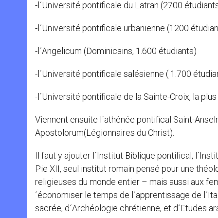
-l´Université pontificale du Latran (2700 étudiant
-l´Université pontificale urbanienne (1200 étudian
-l´Angelicum (Dominicains, 1.600 étudiants)
-l´Université pontificale salésienne ( 1.700 étudia
-l´Université pontificale de la Sainte-Croix, la pl
Viennent ensuite l´athénée pontifical Saint-Anselm
Apostolorum(Légionnaires du Christ).
Il faut y ajouter l´Institut Biblique pontifical, l´I
Pie XII, seul institut romain pensé pour une thé
religieuses du monde entier – mais aussi aux fem
´économiser le temps de l´apprentissage de l´Italien
sacrée, d´Archéologie chrétienne, et d´Etudes ara