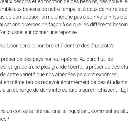
ouveaux besoins et en fonction de ces besoins, des nouvelle
emble aux besoins de notre temps, et à ceux de notre tradi
 pas de compétition, on ne cherche pas à se « voler » les ét
ialisations diverses de façon à ce que les différents besoin
l´on puisse leur donner une réponse.
volution dans le nombre et l´identité des étudiants?
e présence des pays non-européens. Aujourd´hui, les
es, et, grâce à une plus grande liberté, la présence des ét
n de cette variété que nos athénées peuvent exprimer l
r et en même temps recevoir énormément de ces étudiants
y a un échange de dons interculturels qui enrichissent l´Egl
 un contexte international si inquiétant, comment se sit
mes?