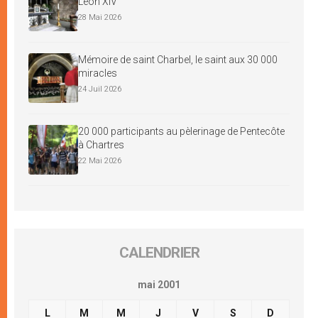
Léon XIV
28 Mai 2026
Mémoire de saint Charbel, le saint aux 30 000
miracles
24 Juil 2026
20 000 participants au pèlerinage de Pentecôte
à Chartres
22 Mai 2026
CALENDRIER
mai 2001
L
M
M
J
V
S
D