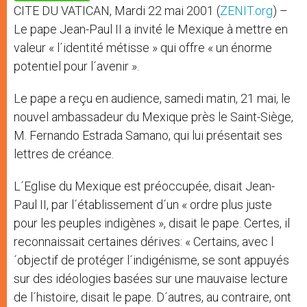
p
e
k
CITE DU VATICAN, Mardi 22 mai 2001 (
ZENIT.org
) –
r
Le pape Jean-Paul II a invité le Mexique à mettre en
valeur « l´identité métisse » qui offre « un énorme
potentiel pour l´avenir ».
Le pape a reçu en audience, samedi matin, 21 mai, le
nouvel ambassadeur du Mexique près le Saint-Siège,
M. Fernando Estrada Samano, qui lui présentait ses
lettres de créance.
L´Eglise du Mexique est préoccupée, disait Jean-
Paul II, par l´établissement d´un « ordre plus juste
pour les peuples indigènes », disait le pape. Certes, il
reconnaissait certaines dérives: « Certains, avec l
´objectif de protéger l´indigénisme, se sont appuyés
sur des idéologies basées sur une mauvaise lecture
de l´histoire, disait le pape. D´autres, au contraire, ont