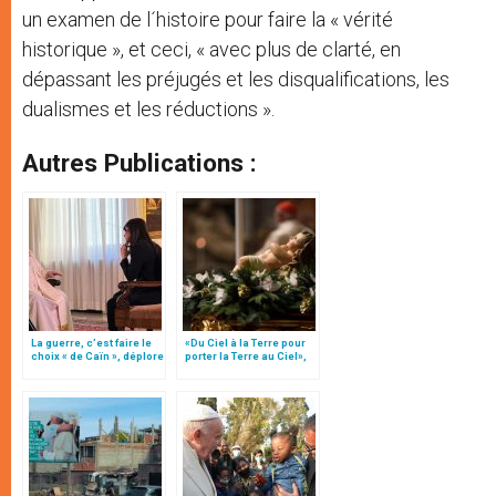
un examen de l´histoire pour faire la « vérité
historique », et ceci, « avec plus de clarté, en
dépassant les préjugés et les disqualifications, les
dualismes et les réductions ».
Autres Publications :
La guerre, c’est faire le
«Du Ciel à la Terre pour
choix « de Caïn », déplore
porter la Terre au Ciel»,
le pape François
par Mgr Francesco Follo