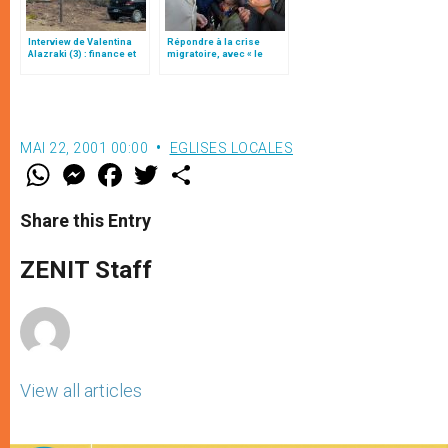
Interview de Valentina
Répondre à la crise
Alazraki (3) : finance et
migratoire, avec « le
injustices au Mexique,
style de l’humanité »!
décryptage du pape
(texte complet)
François
MAI 22, 2001 00:00
EGLISES LOCALES
W
M
F
T
S
h
e
a
w
h
a
s
c
i
a
t
s
e
t
r
Share this Entry
s
e
b
t
e
A
n
o
e
p
g
o
r
ZENIT Staff
p
e
k
r
View all articles