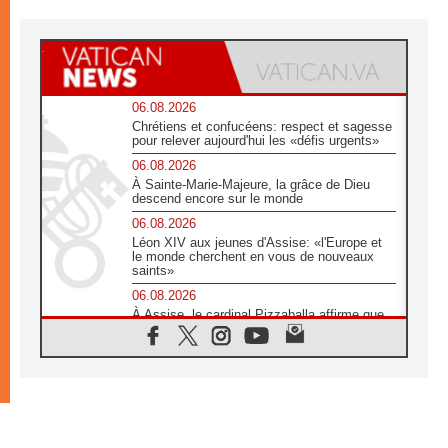
06.08.2026
Chrétiens et confucéens: respect et sagesse
pour relever aujourd'hui les «défis urgents»
06.08.2026
À Sainte-Marie-Majeure, la grâce de Dieu
descend encore sur le monde
06.08.2026
Léon XIV aux jeunes d'Assise: «l'Europe et
le monde cherchent en vous de nouveaux
saints»
06.08.2026
À Assise, le cardinal Pizzaballa affirme que
«les chrétiens veulent la paix»
06.08.2026
Au Mexique, le cardinal Parolin invite à être
aux côtés des marginalisées
06.08.2026
À Assise, le Pape invite les jeunes à
«construire la civilisation de l'amour»