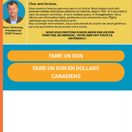
FAIRE UN DON
FAIRE UN DON EN DOLLARS
CANADIENS