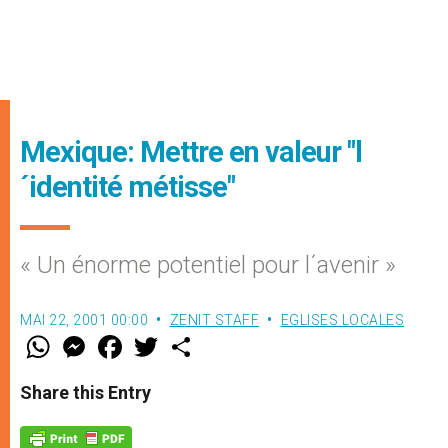
Mexique: Mettre en valeur "l
´identité métisse"
« Un énorme potentiel pour l´avenir »
MAI 22, 2001 00:00
ZENIT STAFF
EGLISES LOCALES
W
M
F
T
S
h
e
a
w
h
a
s
c
i
a
t
s
e
t
r
Share this Entry
s
e
b
t
e
A
n
o
e
p
g
o
r