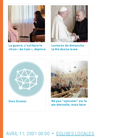
La guerre, c’est faire le
Lectures de dimanche :
choix « de Caïn », déplore
la Vie donne la vie
le pape François
Ne pas "spéculer" sur la
Dies Domini
vie éternelle, mais faire
ce qui y conduit, par le p.
Cantalamessa
AVRIL 11, 2001 00:00
EGLISES LOCALES