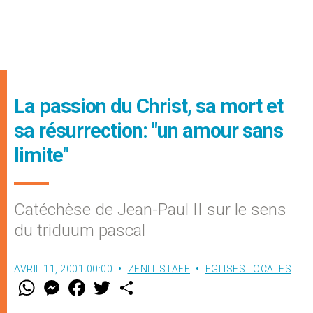
La passion du Christ, sa mort et
sa résurrection: "un amour sans
limite"
Catéchèse de Jean-Paul II sur le sens
du triduum pascal
AVRIL 11, 2001 00:00
ZENIT STAFF
EGLISES LOCALES
W
M
F
T
S
h
e
a
w
h
a
s
c
i
a