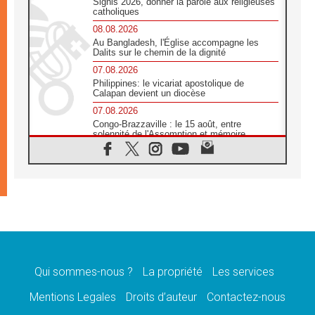
Signis 2026, donner la parole aux religieuses
catholiques
08.08.2026
Au Bangladesh, l'Église accompagne les
Dalits sur le chemin de la dignité
07.08.2026
Philippines: le vicariat apostolique de
Calapan devient un diocèse
07.08.2026
Congo-Brazzaville : le 15 août, entre
solennité de l'Assomption et mémoire
nationale
07.08.2026
«La paix commence par l'empathie» estime
le cardinal Parolin
07.08.2026
En Colombie, «la paix ne s'achète pas avec
une signature»
07.08.2026
Le programme du voyage apostolique du
Pape en France dévoilé
Qui sommes-nous ?
La propriété
Les services
07.08.2026
Mentions Legales
Droits d’auteur
Contactez-nous
1ère Conférence continentale sur l'éducation
catholique en Afrique