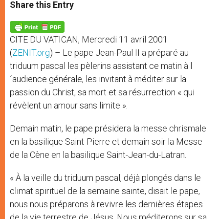
t
s
e
t
r
Share this Entry
s
e
b
t
e
A
n
o
e
p
g
o
r
p
e
k
CITE DU VATICAN, Mercredi 11 avril 2001
r
(
ZENIT.org
) – Le pape Jean-Paul II a préparé au
triduum pascal les pèlerins assistant ce matin à l
´audience générale, les invitant à méditer sur la
passion du Christ, sa mort et sa résurrection « qui
révèlent un amour sans limite ».
Demain matin, le pape présidera la messe chrismale
en la basilique Saint-Pierre et demain soir la Messe
de la Cène en la basilique Saint-Jean-du-Latran.
« À la veille du triduum pascal, déjà plongés dans le
climat spirituel de la semaine sainte, disait le pape,
nous nous préparons à revivre les dernières étapes
de la vie terrestre de Jésus. Nous méditerons sur sa