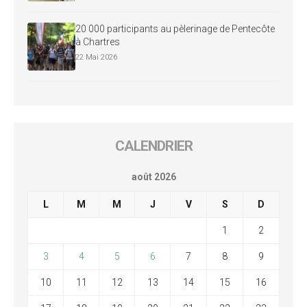
20 000 participants au pèlerinage de Pentecôte
à Chartres
22 Mai 2026
CALENDRIER
août 2026
L
M
M
J
V
S
D
1
2
3
4
5
6
7
8
9
10
11
12
13
14
15
16