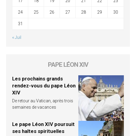
17
18
19
20
21
22
23
24
25
26
27
28
29
30
31
« Juil
PAPE LÉON XIV
Les prochains grands
rendez-vous du pape Léon
XIV
De retour au Vatican, après trois
semaines de vacances
Le pape Léon XIV poursuit
ses haltes spirituelles