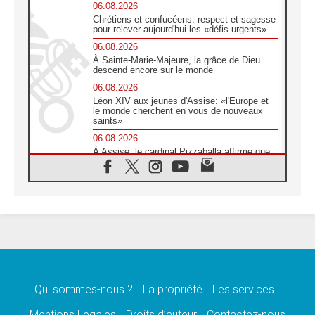
06.08.2026
Chrétiens et confucéens: respect et sagesse
pour relever aujourd'hui les «défis urgents»
06.08.2026
À Sainte-Marie-Majeure, la grâce de Dieu
descend encore sur le monde
06.08.2026
Léon XIV aux jeunes d'Assise: «l'Europe et
le monde cherchent en vous de nouveaux
saints»
06.08.2026
À Assise, le cardinal Pizzaballa affirme que
«les chrétiens veulent la paix»
06.08.2026
Au Mexique, le cardinal Parolin invite à être
aux côtés des marginalisées
06.08.2026
À Assise, le Pape invite les jeunes à
«construire la civilisation de l'amour»
05.08.2026
La visite du Pape en Argentine portera «un
message de paix et de dignité humaine»
Qui sommes-nous ?
La propriété
Les services
05.08.2026
Mentions Legales
Droits d’auteur
Contactez-nous
«La visite du Pape en Uruguay renforcera