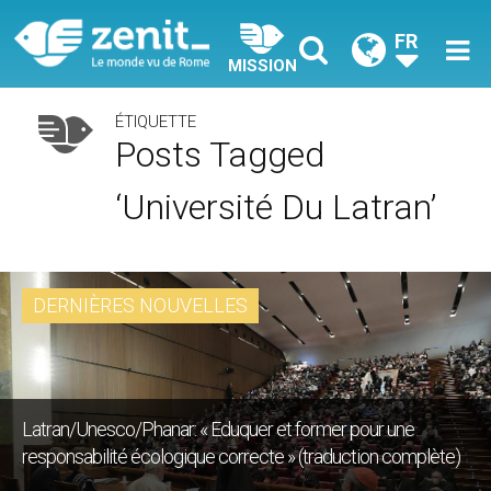
FR
MISSION
ÉTIQUETTE
Posts Tagged
‘Université Du Latran’
DERNIÈRES NOUVELLES
Latran/Unesco/Phanar: « Eduquer et former pour une
responsabilité écologique correcte » (traduction complète)