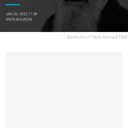
JAN 20, 2022 17:28
ANITA BOURDIN
Bienheureux P. Paolo Manna © PIME