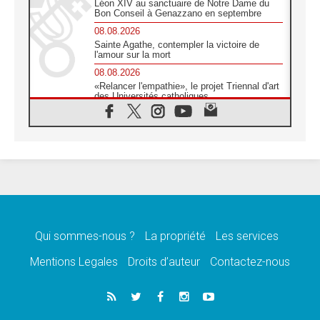
Léon XIV au sanctuaire de Notre Dame du
Bon Conseil à Genazzano en septembre
08.08.2026
Sainte Agathe, contempler la victoire de
l'amour sur la mort
08.08.2026
«Relancer l'empathie», le projet Triennal d'art
des Universités catholiques
08.08.2026
Signis 2026, donner la parole aux religieuses
catholiques
08.08.2026
Au Bangladesh, l'Église accompagne les
Dalits sur le chemin de la dignité
07.08.2026
Philippines: le vicariat apostolique de
Calapan devient un diocèse
Qui sommes-nous ?
La propriété
Les services
07.08.2026
Congo-Brazzaville: le 15 août, entre solennité
Mentions Legales
Droits d’auteur
Contactez-nous
de l'Assomption et mémoire nationale
07.08.2026
«La paix commence par l'empathie» estime
le cardinal Parolin