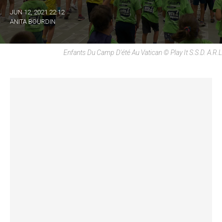
JUN 12, 2021 22:12
ANITA BOURDIN
Enfants Du Camp D'été Au Vatican © Play It S.S.D. A.r.l