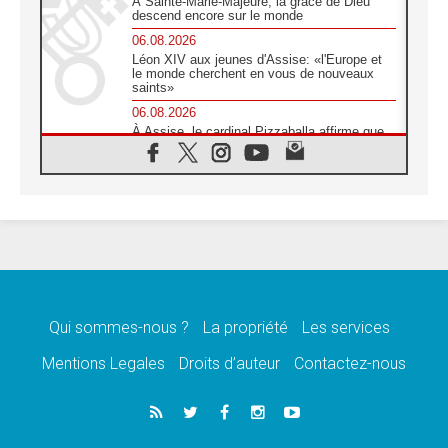
À Sainte-Marie-Majeure, la grâce de Dieu
descend encore sur le monde
06.08.2026
Léon XIV aux jeunes d'Assise: «l'Europe et
le monde cherchent en vous de nouveaux
saints»
06.08.2026
À Assise, le cardinal Pizzaballa affirme que
«les chrétiens veulent la paix»
06.08.2026
Au Mexique, le cardinal Parolin invite à être
aux côtés des marginalisées
06.08.2026
À Assise, le Pape invite les jeunes à
«construire la civilisation de l'amour»
05.08.2026
La visite du Pape en Argentine portera «un
message de paix et de dignité humaine»
Qui sommes-nous ?
La propriété
Les services
05.08.2026
Mentions Legales
Droits d’auteur
Contactez-nous
«La visite du Pape en Uruguay renforcera
l'espérance» affirme Mgr Tróccoli
05.08.2026
Le nonce en Ukraine: «Il est inquiétant
d'entendre ceux qui bénissent la guerre»