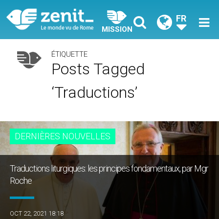
FR
MISSION
ÉTIQUETTE
Posts Tagged
‘traductions’
DERNIÈRES NOUVELLES
Traductions liturgiques: les principes fondamentaux, par Mgr
Roche
OCT 22, 2021 18:18