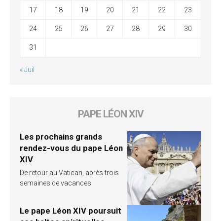
17
18
19
20
21
22
23
24
25
26
27
28
29
30
31
« Juil
PAPE LÉON XIV
Les prochains grands
rendez-vous du pape Léon
XIV
De retour au Vatican, après trois
semaines de vacances
Le pape Léon XIV poursuit