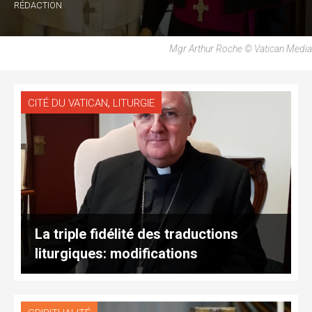
RÉDACTION
Mgr Arthur Roche © Vatican Media
,
CITÉ DU VATICAN
LITURGIE
La triple fidélité des traductions
liturgiques: modifications