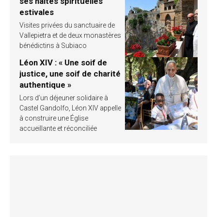
ses haltes spirituelles
estivales
Visites privées du sanctuaire de
Vallepietra et de deux monastères
bénédictins à Subiaco
Léon XIV : « Une soif de
justice, une soif de charité
authentique »
Lors d’un déjeuner solidaire à
Castel Gandolfo, Léon XIV appelle
à construire une Église
accueillante et réconciliée