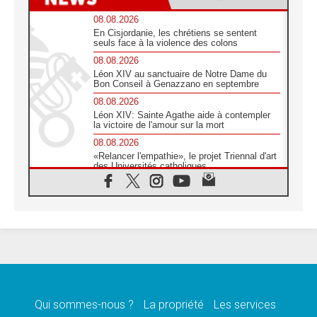
08.08.2026
En Cisjordanie, les chrétiens se sentent
seuls face à la violence des colons
08.08.2026
Léon XIV au sanctuaire de Notre Dame du
Bon Conseil à Genazzano en septembre
08.08.2026
Léon XIV: Sainte Agathe aide à contempler
la victoire de l'amour sur la mort
08.08.2026
«Relancer l'empathie», le projet Triennal d'art
des Universités catholiques
08.08.2026
Signis 2026, donner la parole aux religieuses
catholiques
08.08.2026
Au Bangladesh, l'Église accompagne les
Dalits sur le chemin de la dignité
07.08.2026
Philippines: le vicariat apostolique de
Calapan devient un diocèse
Qui sommes-nous ?
La propriété
Les services
07.08.2026