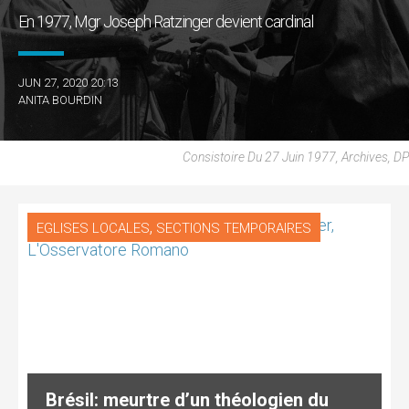
En 1977, Mgr Joseph Ratzinger devient cardinal
JUN 27, 2020 20:13
ANITA BOURDIN
Consistoire Du 27 Juin 1977, Archives, DP
,
EGLISES LOCALES
SECTIONS TEMPORAIRES
Brésil: meurtre d’un théologien du