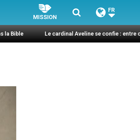
FR
MISSION
Le cardinal Aveline se confie : entre catéchuménat