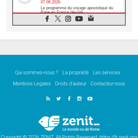
07.08.2026
Le programme du voyage apostolique du
Pape en France dévoilé
07.08.2026
1ère Conférence continentale sur l'éducation
catholique en Afrique
07.08.2026
Un logo symbolique pour la venue du Pape
en France
07.08.2026
Cardinal Rossi: «La venue du Pape Léon en
Argentine est un hommage à François»
Qui sommes-nous ?
La propriété
Les services
07.08.2026
Hiroshima et Nagasaki, 81 ans après,
Mentions Legales
Droits d’auteur
Contactez-nous
lancement des «dix jours de prière pour la
paix»
06.08.2026
Préparatifs des JMJ 2027 à Séoul: «c'est
passionnant et l'impatience est immense!»
06.08.2026
Chrétiens et confucéens: respect et sagesse
pour relever les «défis urgents»
Copyright © 2026 ZENIT. All Rights Reserved. https://fr.zenit.org