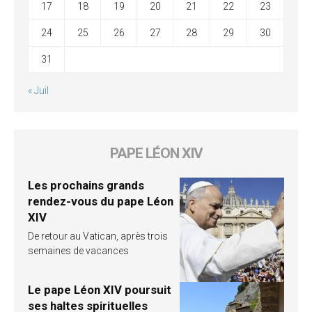
17
18
19
20
21
22
23
24
25
26
27
28
29
30
31
« Juil
PAPE LÉON XIV
Les prochains grands
rendez-vous du pape Léon
XIV
De retour au Vatican, après trois
semaines de vacances
Le pape Léon XIV poursuit
ses haltes spirituelles