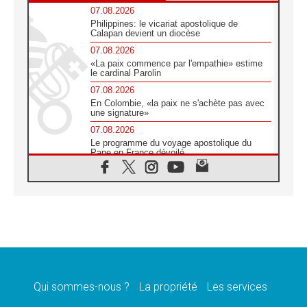
07.08.2026
Philippines: le vicariat apostolique de
Calapan devient un diocèse
07.08.2026
«La paix commence par l'empathie» estime
le cardinal Parolin
07.08.2026
En Colombie, «la paix ne s'achète pas avec
une signature»
07.08.2026
Le programme du voyage apostolique du
Pape en France dévoilé
07.08.2026
1ère Conférence continentale sur l'éducation
catholique en Afrique
07.08.2026
Un logo symbolique pour la venue du Pape
en France
07.08.2026
Cardinal Rossi: «La venue du Pape Léon en
Argentine est un hommage à François»
Qui sommes-nous ?
La propriété
Les services
07.08.2026
Hiroshima et Nagasaki, 81 ans après,