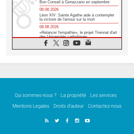
Bon Conseil à Genazzano en septembre
08.08.2026
Léon XIV: Sainte Agathe aide à contempler
la victoire de l'amour sur la mort
08.08.2026
«Relancer l'empathie», le projet Triennal d'art
des Universités catholiques
08.08.2026
Signis 2026, donner la parole aux religieuses
catholiques
08.08.2026
Au Bangladesh, l'Église accompagne les
Dalits sur le chemin de la dignité
07.08.2026
Philippines: le vicariat apostolique de
Calapan devient un diocèse
Qui sommes-nous ?
La propriété
Les services
07.08.2026
Congo-Brazzaville: le 15 août, entre solennité
Mentions Legales
Droits d’auteur
Contactez-nous
de l'Assomption et mémoire nationale
07.08.2026
«La paix commence par l'empathie» estime
le cardinal Parolin
07.08.2026