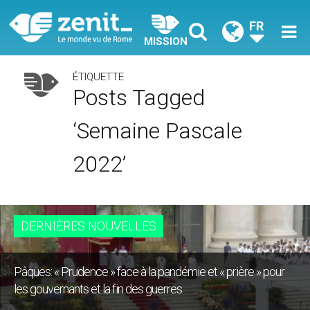
FR
MISSION
ÉTIQUETTE
Posts Tagged
‘semaine Pascale
2022’
DERNIÈRES NOUVELLES
Pâques: « Prudence » face à la pandémie et « prière » pour
les gouvernants et la fin des guerres