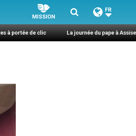
FR
MISSION
e clic
La journée du pape à Assise : « Allons-y ! 