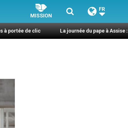
FR
MISSION
clic
La journée du pape à Assise : « Allons-y ! Le