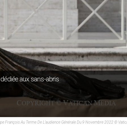
 dédiée aux sans-abris
Le Pape François Au Terme De L’audience Générale Du 9 Novembre 2022 © Vati