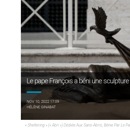
Le pape François a béni une sculpture
NOV 10, 2022 17:09
HÉLÈNE GINABAT
« Sheltering » (« Abri ») Dédiée Aux Sans-Abris, Bénie Par 