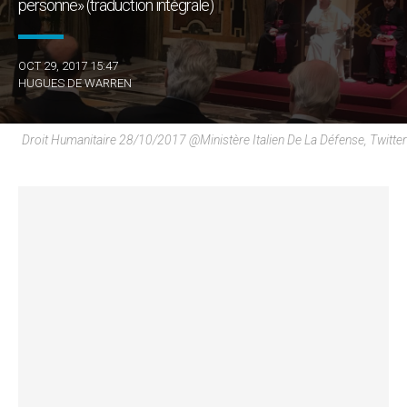
personne» (traduction intégrale)
OCT 29, 2017 15:47
HUGUES DE WARREN
Droit Humanitaire 28/10/2017 @Ministère Italien De La Défense, Twitter