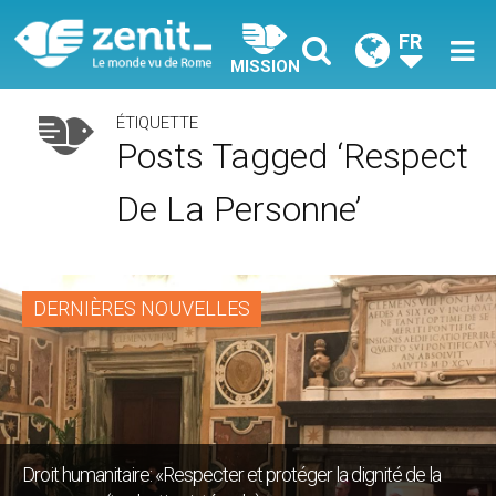
FR
MISSION
ÉTIQUETTE
Posts Tagged ‘respect
De La Personne’
DERNIÈRES NOUVELLES
Droit humanitaire: «Respecter et protéger la dignité de la