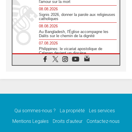
l'amour sur la mort
08.08.2026
Signis 2026, donner la parole aux religieuses
catholiques
08.08.2026
Au Bangladesh, l'Église accompagne les
Dalits sur le chemin de la dignité
07.08.2026
Philippines: le vicariat apostolique de
Calapan devient un diocèse
07.08.2026
Congo-Brazzaville : le 15 août, entre
solennité de l'Assomption et mémoire
nationale
07.08.2026
«La paix commence par l'empathie» estime
le cardinal Parolin
07.08.2026
En Colombie, «la paix ne s'achète pas avec
une signature»
Qui sommes-nous ?
La propriété
Les services
07.08.2026
Mentions Legales
Droits d’auteur
Contactez-nous
Le programme du voyage apostolique du
Pape en France dévoilé