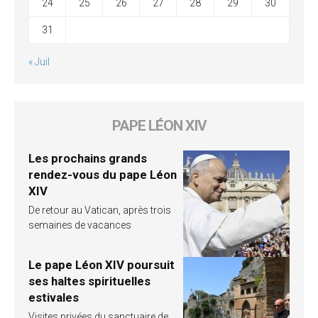
24
25
26
27
28
29
30
31
« Juil
PAPE LÉON XIV
Les prochains grands
rendez-vous du pape Léon
XIV
De retour au Vatican, après trois
semaines de vacances
Le pape Léon XIV poursuit
ses haltes spirituelles
estivales
Visites privées du sanctuaire de