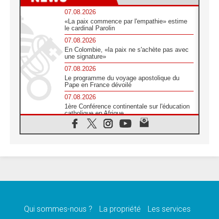
07.08.2026
«La paix commence par l'empathie» estime
le cardinal Parolin
07.08.2026
En Colombie, «la paix ne s'achète pas avec
une signature»
07.08.2026
Le programme du voyage apostolique du
Pape en France dévoilé
07.08.2026
1ère Conférence continentale sur l'éducation
catholique en Afrique
07.08.2026
Un logo symbolique pour la venue du Pape
en France
07.08.2026
Cardinal Rossi: «La venue du Pape Léon en
Argentine est un hommage à François»
07.08.2026
Hiroshima et Nagasaki, 81 ans après,
lancement des «dix jours de prière pour la
paix»
Qui sommes-nous ?
La propriété
Les services
06.08.2026