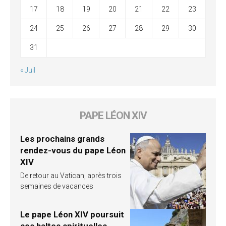
17
18
19
20
21
22
23
24
25
26
27
28
29
30
31
« Juil
PAPE LÉON XIV
Les prochains grands
rendez-vous du pape Léon
XIV
De retour au Vatican, après trois
semaines de vacances
Le pape Léon XIV poursuit
ses haltes spirituelles