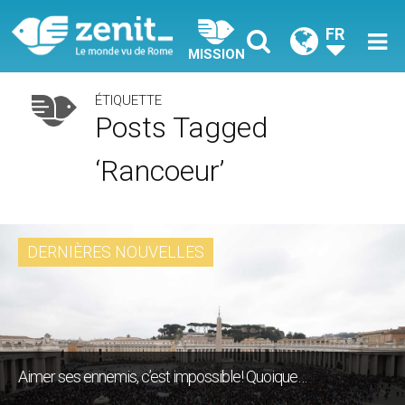
FR
MISSION
ÉTIQUETTE
Posts Tagged
‘rancoeur’
DERNIÈRES NOUVELLES
Aimer ses ennemis, c’est impossible! Quoique…