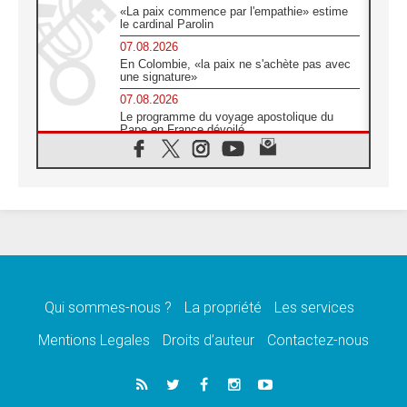
«La paix commence par l'empathie» estime
le cardinal Parolin
07.08.2026
En Colombie, «la paix ne s'achète pas avec
une signature»
07.08.2026
Le programme du voyage apostolique du
Pape en France dévoilé
07.08.2026
1ère Conférence continentale sur l'éducation
catholique en Afrique
07.08.2026
Un logo symbolique pour la venue du Pape
en France
07.08.2026
Cardinal Rossi: «La venue du Pape Léon en
Argentine est un hommage à François»
Qui sommes-nous ?
La propriété
Les services
07.08.2026
Hiroshima et Nagasaki, 81 ans après,
Mentions Legales
Droits d’auteur
Contactez-nous
lancement des «dix jours de prière pour la
paix»
06.08.2026
Préparatifs des JMJ 2027 à Séoul: «c'est
passionnant et l'impatience est immense!»