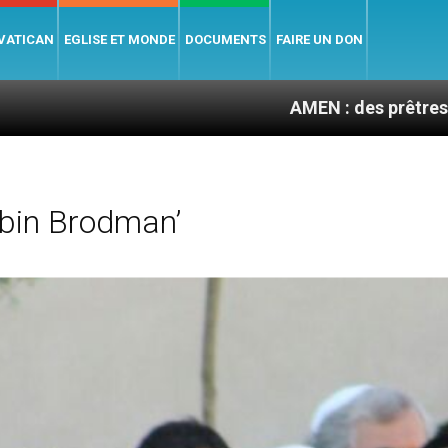
 VATICAN
EGLISE ET MONDE
DOCUMENTS
FAIRE UN DON
AMEN : des prêtres à portée de cli
bin Brodman’