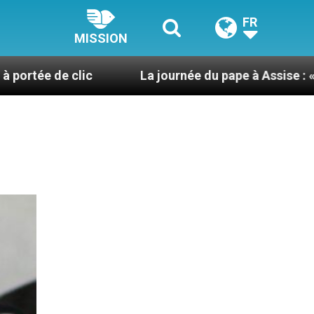
FR
MISSION
c
La journée du pape à Assise : « Allons-y ! Let’s 