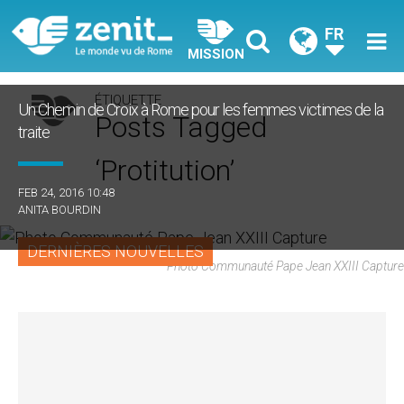
FR
MISSION
ÉTIQUETTE
Un Chemin de Croix à Rome pour les femmes victimes de la
Posts Tagged
traite
‘protitution’
FEB 24, 2016 10:48
ANITA BOURDIN
DERNIÈRES NOUVELLES
Photo Communauté Pape Jean XXIII Capture