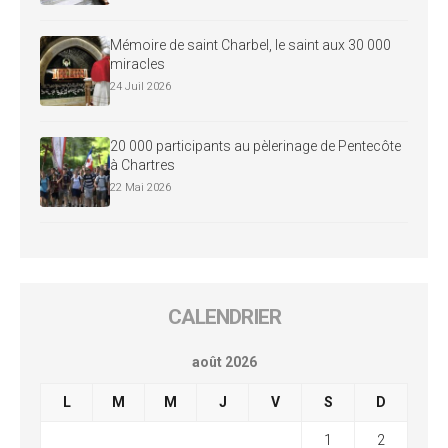
Mémoire de saint Charbel, le saint aux 30 000
miracles
24 Juil 2026
20 000 participants au pèlerinage de Pentecôte
à Chartres
22 Mai 2026
CALENDRIER
août 2026
L
M
M
J
V
S
D
1
2