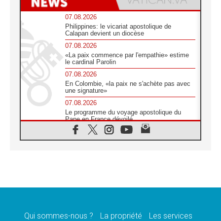
07.08.2026
Philippines: le vicariat apostolique de
Calapan devient un diocèse
07.08.2026
«La paix commence par l'empathie» estime
le cardinal Parolin
07.08.2026
En Colombie, «la paix ne s'achète pas avec
une signature»
07.08.2026
Le programme du voyage apostolique du
Pape en France dévoilé
07.08.2026
1ère Conférence continentale sur l'éducation
catholique en Afrique
07.08.2026
Un logo symbolique pour la venue du Pape
en France
07.08.2026
Cardinal Rossi: «La venue du Pape Léon en
Argentine est un hommage à François»
Qui sommes-nous ?
La propriété
Les services
07.08.2026