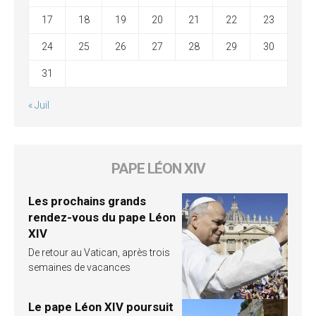
17
18
19
20
21
22
23
24
25
26
27
28
29
30
31
« Juil
PAPE LÉON XIV
Les prochains grands
rendez-vous du pape Léon
XIV
De retour au Vatican, après trois
semaines de vacances
Le pape Léon XIV poursuit