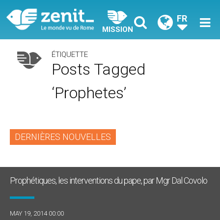
FR
MISSION
ÉTIQUETTE
Posts Tagged
‘prophetes’
DERNIÈRES NOUVELLES
Prophétiques, les interventions du pape, par Mgr Dal Covolo
MAY 19, 2014 00:00