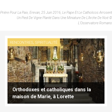
Prière Pour La Paix, Erevan, 25 Juin 2016, Le Pape Et Le Catholicos Arrosent
Un Pied De Vigne Planté Dans Une Miniature De L'Arche De Noé ©
L'Osservatore Romano
,
RENCONTRES
SPIRITUALITÉ
Orthodoxes et catholiques dans la
maison de Marie, à Lorette