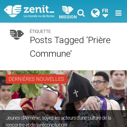
FR
MISSION
ÉTIQUETTE
Posts Tagged ‘prière
Commune’
DERNIÈRES NOUVELLES
Jeunes d'Arménie, soyez les acteurs d’une culture de la
rencontre et de la réconciliation!