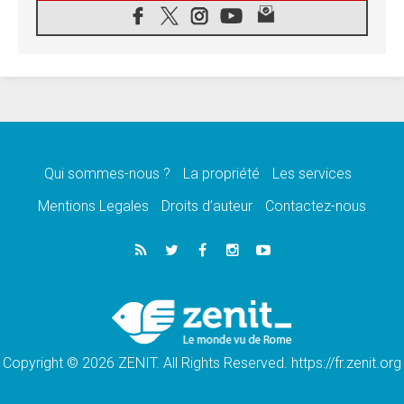
«les chrétiens veulent la paix»
06.08.2026
Au Mexique, le cardinal Parolin invite à être
aux côtés des marginalisées
06.08.2026
À Assise, le Pape invite les jeunes à
«construire la civilisation de l'amour»
05.08.2026
La visite du Pape en Argentine portera «un
message de paix et de dignité humaine»
Qui sommes-nous ?
La propriété
Les services
05.08.2026
Mentions Legales
Droits d’auteur
Contactez-nous
«La visite du Pape en Uruguay renforcera
l'espérance» affirme Mgr Tróccoli
05.08.2026
Le nonce en Ukraine: «Il est inquiétant
d'entendre ceux qui bénissent la guerre»
05.08.2026
Léon XIV au Pérou, une lueur d'espoir pour
un peuple en quête de paix
Copyright © 2026 ZENIT. All Rights Reserved. https://fr.zenit.org