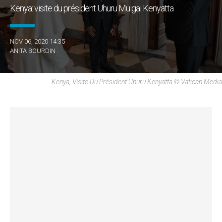
Kenya: visite du président Uhuru Muigai Kenyatta
NOV 06, 2020 14:35
ANITA BOURDIN
Kenya, Visite Du Président Uhuru Kenyatta © Vatican Media