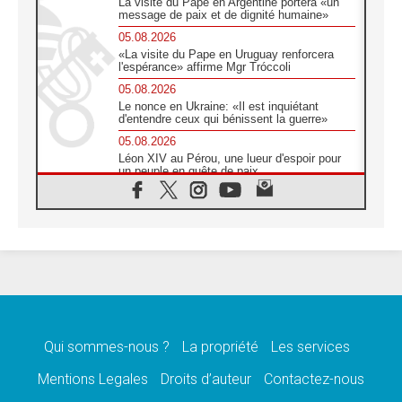
La visite du Pape en Argentine portera «un
message de paix et de dignité humaine»
05.08.2026
«La visite du Pape en Uruguay renforcera
l'espérance» affirme Mgr Tróccoli
05.08.2026
Le nonce en Ukraine: «Il est inquiétant
d'entendre ceux qui bénissent la guerre»
05.08.2026
Léon XIV au Pérou, une lueur d'espoir pour
un peuple en quête de paix
05.08.2026
SCEAM: L'Église en Afrique vers
l'Assemblée ecclésiale de 2028 depuis
Addis-Abeba
05.08.2026
Le Pape exprime ses condoléances suite au
décès du cardinal Júlio Langa
05.08.2026
Le Pape attendu en novembre en Uruguay,
en Argentine et au Pérou
Qui sommes-nous ?
La propriété
Les services
05.08.2026
Mentions Legales
Droits d’auteur
Contactez-nous
Audience générale: la prière est un acte
d'espérance