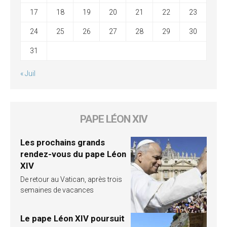
17
18
19
20
21
22
23
24
25
26
27
28
29
30
31
« Juil
PAPE LÉON XIV
Les prochains grands
rendez-vous du pape Léon
XIV
De retour au Vatican, après trois
semaines de vacances
Le pape Léon XIV poursuit