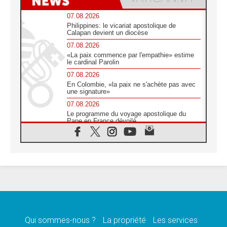
07.08.2026
Philippines: le vicariat apostolique de
Calapan devient un diocèse
07.08.2026
«La paix commence par l'empathie» estime
le cardinal Parolin
07.08.2026
En Colombie, «la paix ne s'achète pas avec
une signature»
07.08.2026
Le programme du voyage apostolique du
Pape en France dévoilé
07.08.2026
1ère Conférence continentale sur l'éducation
catholique en Afrique
07.08.2026
Un logo symbolique pour la venue du Pape
en France
07.08.2026
Cardinal Rossi: «La venue du Pape Léon en
Argentine est un hommage à François»
Qui sommes-nous ?
La propriété
Les services
07.08.2026