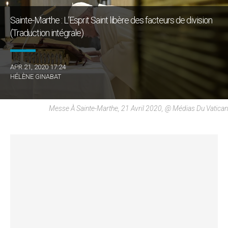
Sainte-Marthe : L’Esprit Saint libère des facteurs de division
(Traduction intégrale)
APR 21, 2020 17:24
HÉLÈNE GINABAT
Messe À Sainte-Marthe, 21 Avril 2020, @ Médias Du Vatican