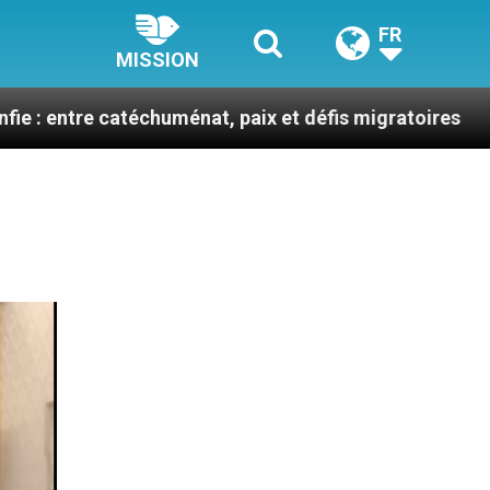
FR
MISSION
téchuménat, paix et défis migratoires
Léon XIV 