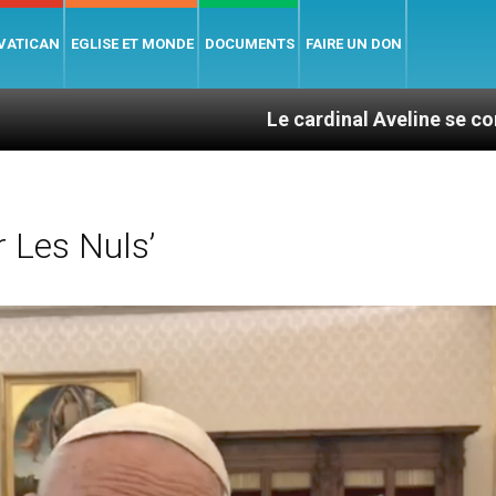
 VATICAN
EGLISE ET MONDE
DOCUMENTS
FAIRE UN DON
Le cardinal Aveline se confie : entre ca
 Les Nuls’