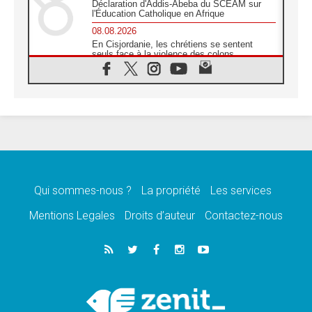
Déclaration d'Addis-Abeba du SCEAM sur
l'Éducation Catholique en Afrique
08.08.2026
En Cisjordanie, les chrétiens se sentent
seuls face à la violence des colons
08.08.2026
Léon XIV au sanctuaire de Notre Dame du
Bon Conseil à Genazzano en septembre
08.08.2026
Léon XIV: Sainte Agathe aide à contempler
la victoire de l'amour sur la mort
08.08.2026
«Relancer l'empathie», le projet Triennal d'art
des Universités catholiques
Qui sommes-nous ?
La propriété
Les services
08.08.2026
Signis 2026, donner la parole aux religieuses
Mentions Legales
Droits d’auteur
Contactez-nous
catholiques
08.08.2026
Au Bangladesh, l'Église accompagne les
Dalits sur le chemin de la dignité
07.08.2026
Philippines: le vicariat apostolique de
Calapan devient un diocèse