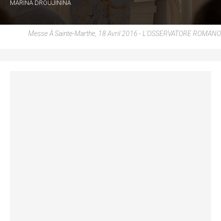
MARINA DROUJININA
Messe À Sainte-Marthe, 18 Avril 2016 - L'OSSERVATORE ROMANO