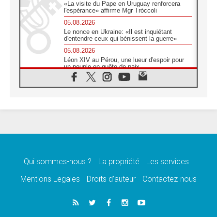
«La visite du Pape en Uruguay renforcera
l'espérance» affirme Mgr Tróccoli
05.08.2026
Le nonce en Ukraine: «Il est inquiétant
d'entendre ceux qui bénissent la guerre»
05.08.2026
Léon XIV au Pérou, une lueur d'espoir pour
un peuple en quête de paix
05.08.2026
SCEAM: L'Église en Afrique vers
l'Assemblée ecclésiale de 2028 depuis
Addis-Abeba
05.08.2026
Le Pape exprime ses condoléances suite au
décès du cardinal Júlio Langa
05.08.2026
Le Pape attendu en novembre en Uruguay,
en Argentine et au Pérou
Qui sommes-nous ?
La propriété
Les services
05.08.2026
Mentions Legales
Droits d’auteur
Contactez-nous
Audience générale: la prière est un acte
d'espérance
04.08.2026
Léon XIV invite les Chevaliers de Colomb à
être des «prophètes de l'harmonie»