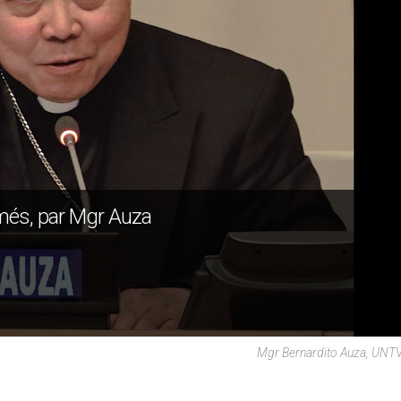
armés, par Mgr Auza
Mgr Bernardito Auza, UNT