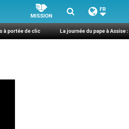
FR
MISSION
 clic
La journée du pape à Assise : « Allons-y ! Le