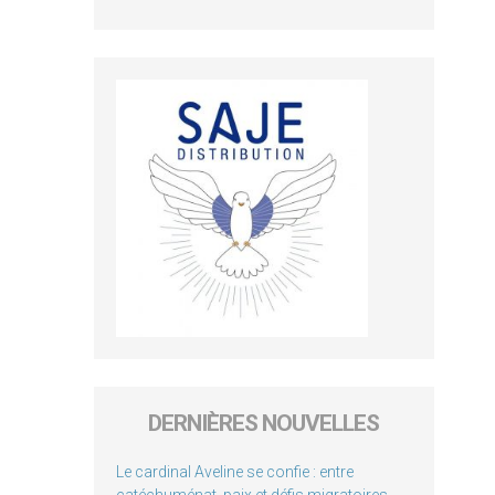
DERNIÈRES NOUVELLES
Le cardinal Aveline se confie : entre
catéchuménat, paix et défis migratoires