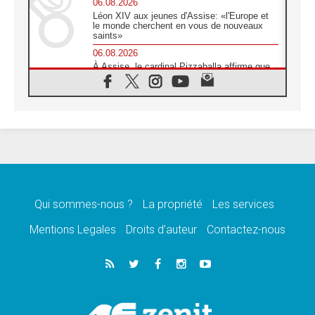
06.08.2026
Léon XIV aux jeunes d'Assise: «l'Europe et
le monde cherchent en vous de nouveaux
saints»
06.08.2026
À Assise, le cardinal Pizzaballa affirme que
«les chrétiens veulent la paix»
06.08.2026
Au Mexique, le cardinal Parolin invite à être
aux côtés des marginalisées
06.08.2026
À Assise, le Pape invite les jeunes à
«construire la civilisation de l'amour»
05.08.2026
La visite du Pape en Argentine portera «un
message de paix et de dignité humaine»
Qui sommes-nous ?
La propriété
Les services
05.08.2026
Mentions Legales
Droits d’auteur
Contactez-nous
«La visite du Pape en Uruguay renforcera
l'espérance» affirme Mgr Tróccoli
05.08.2026
Le nonce en Ukraine: «Il est inquiétant
d'entendre ceux qui bénissent la guerre»
05.08.2026
Léon XIV au Pérou, une lueur d'espoir pour