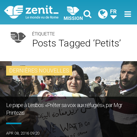
FR
MISSION
ÉTIQUETTE
Posts Tagged ‘petits’
DERNIÈRES NOUVELLES
Le pape à Lesbos: «Prêter sa voix aux réfugiés», par Mgr
Printezis
APR 08, 2016 09:20