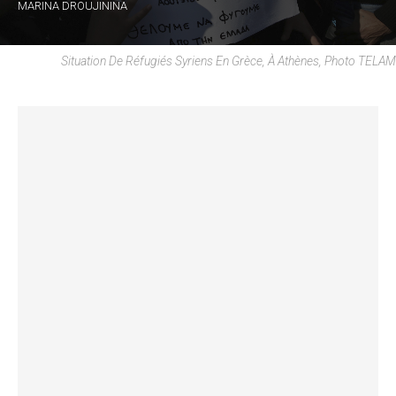
MARINA DROUJININA
Situation De Réfugiés Syriens En Grèce, À Athènes, Photo TELAM